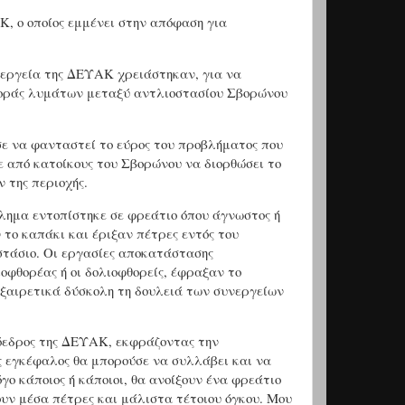
Κ, ο οποίος εμμένει στην απόφαση για
νεργεία της ΔΕΥΑΚ χρειάστηκαν, για να
φοράς λυμάτων μεταξύ αντλιοστασίου Σβορώνου
ε να φανταστεί το εύρος του προβλήματος που
ε από κατοίκους του Σβορώνου να διορθώσει το
 της περιοχής.
βλημα εντοπίστηκε σε φρεάτιο όπου άγνωστος ή
 το καπάκι και έριξαν πέτρες εντός του
στάσιο. Οι εργασίες αποκατάστασης
ιοφθορέας ή οι δολιοφθορείς, έφραξαν το
εξαιρετικά δύσκολη τη δουλειά των συνεργείων
ρόεδρος της ΔΕΥΑΚ, εκφράζοντας την
ς εγκέφαλος θα μπορούσε να συλλάβει και να
όγο κάποιος ή κάποιοι, θα ανοίξουν ένα φρεάτιο
ουν μέσα πέτρες και μάλιστα τέτοιου όγκου. Μου