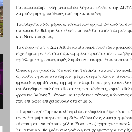
Για ακατανόητη ενέργεια κάνει λόγο ο πρόεδρος της ΔΕΥΑ
διερεύνηση της υπόθεσης από τη δικαιοσύνη
Τουλάχιστον δύο μέρες επισταμένων εργασιών από τα συ
αποκατασταθεί η δολιοφθορά που υπέστη το δίκτυο μετα
και Νεοκαισάρειας.
Το συνεργείο της ΔΕΥΑΚ σε καμία περίπτωση δεν μπορούσ
είχε δημιουργηθεί στο συγκεκριμένο φρεάτιο, όταν κλήθηκ
πρόβλημα της επιστροφής λυμάτων στα φρεάτια κατοικιών
Όπως έγινε γνωστό, ήδη από την Τετάρτη το πρωί, το πρό
άγνωστοι, για ακατανόητους μέχρι στιγμής λόγους άνοιξαν
φρεατίου, φράζοντας τη ροή των λυμάτων προς το αντλιο
αποδείχθηκαν πολύ πιο δύσκολες και σύνθετες, αφού ο δολ
φρεάτιο βάθους 7 μέτρων με τεράστιες πέτρες, κάνοντας 
που επί ώρες επιχειρούσαν στο σημείο.
«Η προσφυγή στη δικαιοσύνη είναι δεδομένη» δήλωσε ο π
αγανάκτησή του για το συμβάν. «Μόνο ένας διεστραμμένο
υλοποιήσει ένα τέτοιο σχέδιο. Είναι ανεξήγητο για ποιον λ
λυμάτων και θα ξοδέψουν χρόνο ή και χρήματα για να ρίξ