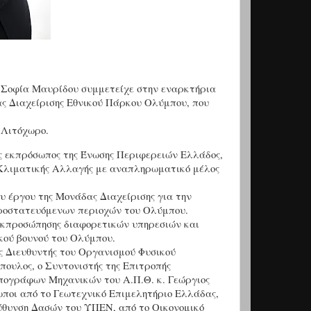
 Σοφία Μαυρίδου συμμετείχε στην εναρκτήρια
ας Διαχείρισης Εθνικού Πάρκου Ολύμπου, που
 Λιτόχωρο.
ως εκπρόσωπος της Ένωσης Περιφερειών Ελλάδος,
Κλιματικής Αλλαγής με αναπληρωματικό μέλος
ου έργου της Μονάδας Διαχείρισης για την
προστατευόμενων περιοχών του Ολύμπου.
 εκπροσώπησης διαφορετικών υπηρεσιών και
κού βουνού του Ολύμπου.
ς Διευθυντής του Οργανισμού Φυσικού
ουλος, ο Συντονιστής της Επιτροπής
ογράφων Μηχανικών του Α.Π.Θ. κ. Γεώργιος
ποι από το Γεωτεχνικό Επιμελητήριο Ελλάδας,
εύθυνση Δασών του ΥΠΕΝ, από το Οικονομικό