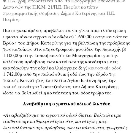
Φ.Π.Α. χρηματοδοτείται από
το Πρόγραμμα Επενδυτικών
Δαπανών της Π.Κ.Μ. 21/Π.Ε. Πιερίας κατόπιν
προγραμματικής σύμβασης Δήμου Κατερίνης και Π.Ε.
Πιερίας.
Πιο συγκεκριμένα, προβλέπεται να γίνει ασφαλτόστρωση
υφισταμένων αγροτικών οδών α) 1.650,00μ στην κοινότητα
Βρύας του Δήμου Κατερίνης για τη βελτίωση της πρόσβασης
των κατοίκων στις κτηνοτροφικές μονάδες της περιοχής β)
1.100,00μ στην τοπική κοινότητα Μοσχοχωρίου για την
καλύτερη πρόσβαση των κατοίκων της κοινότητας στις
εκατέρωθεν της οδού καλλιέργειες & γ)
κοινοτικής οδού
1.742,00μ από την παλιά εθνική οδό έως την έξοδο της
τοπικής Κοινότητας του Κάτω Αγίου Ιωάννη προς την
τοπική κοινότητα Τραπεζούντας του Δήμου Κατερίνης,
ώστε να βελτιωθεί η κατάσταση του οδοστρώματος.
Αναβάθμιση αγροτικού οδικού δικτύου
«Αναβαθμίζουμε το αγροτικό οδικό δίκτυο.
Βελτιώνουμε
αισθητά την καθημερινότητα στις κοινότητες μας.
Δ
ιευκολύνου
με
την πρόσβαση των κατοίκων στις γεωργικές