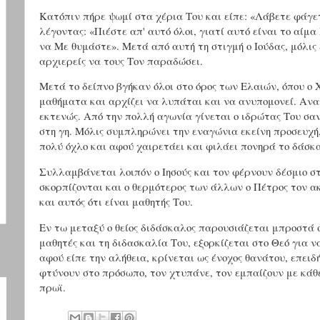
Κατόπιν πήρε ψωμί στα χέρια Του και είπε: «Λάβετε φάγετε
λέγοντας: «Πιέστε απ' αυτό όλοι, γιατί αυτό είναι το αίμ
να Με θυμάστε». Μετά από αυτή τη στιγμή ο Ιούδας, μόλις
αρχιερείς να τους Τον παραδώσει.
Μετά το δείπνο βγήκαν όλοι στο όρος των Ελαιών, όπου ο 
μαθήματα και αρχίζει να λυπάται και να ανυπομονεί. Ανα
εκτενώς. Από την πολλή αγωνία γίνεται ο ιδρώτας Του σαν
στη γη. Μόλις συμπληρώνει την εναγώνια εκείνη προσευχή,
πολύ όχλο και αφού χαιρετάει και φιλάει πονηρά το δάσκα
Συλλαμβάνεται λοιπόν ο Ιησούς και τον φέρνουν δέσμιο σ
σκορπίζονται και ο θερμότερος των άλλων ο Πέτρος τον α
και αυτός ότι είναι μαθητής Του.
Εν τω μεταξύ ο θείος διδάσκαλος παρουσιάζεται μπροστά 
μαθητές και τη διδασκαλία Του, εξορκίζεται στο Θεό για ν
αφού είπε την αλήθεια, κρίνεται ως ένοχος θανάτου, επειδ
φτύνουν στο πρόσωπο, τον χτυπάνε, τον εμπαίζουν με κάθε
πρωϊ.