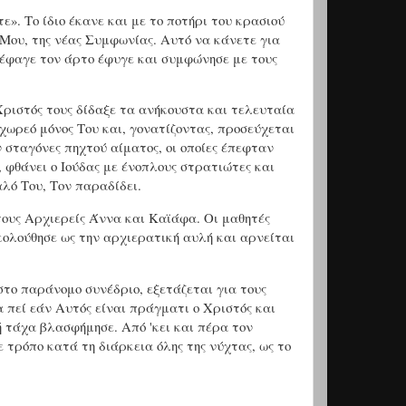
». Το ίδιο έκανε και με το ποτήρι του κρασιού
α Μου, της νέας Συμφωνίας. Αυτό να κάνετε για
 έφαγε τον άρτο έφυγε και συμφώνησε με τους
Χριστός τους δίδαξε τα ανήκουστα και τελευταία
χωρεό μόνος Του και, γονατίζοντας, προσεύχεται
 σταγόνες πηχτού αίματος, οι οποίες έπεφταν
 φθάνει ο Ιούδας με ένοπλους στρατιώτες και
λό Του, Τον παραδίδει.
τους Αρχιερείς Άννα και Καϊάφα. Οι μαθητές
κολούθησε ως την αρχιερατική αυλή και αρνείται
στο παράνομο συνέδριο, εξετάζεται για τους
α πεί εάν Αυτός είναι πράγματι ο Χριστός και
ή τάχα βλασφήμησε. Από 'κει και πέρα τον
 τρόπο κατά τη διάρκεια όλης της νύχτας, ως το