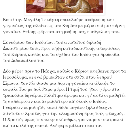
Κατά την Μεγάλη Τετάρτη επιτελούμε ανάμνηση του
γεγονότος της αλείψεως του Κυρίου με μύρο από μια πόρνη
γυναίκα. Επίσης φέρεται στη μνήμη μας, η σύγκλιση του...
Συνεδρίου των Ιουδαίων, του ανωτάτου δηλαδή
Δικαστηρίου τους, προς λήψη καταδικαστικής αποφάσεως
του Κυρίου, καθώς και τα σχέδια του Ιούδα για προδοσία
του Διδασκάλου του.
Δύο μέρες πριν το Πάσχα, καθώς ο Κύριος ανέβαινε προς τα
Ιεροσόλυμα, κι ενώ βρισκόταν στο σπίτι στου λεπρού
Σίμωνα, τον πλησίασε μια πόρνη γυναίκα κι άλειψε το
κεφάλι Του με πολύτιμο μύρο. Η τιμή του ήταν γύρω στα
τριακόσια δηνάρια, πολύτιμο άρωμα και γι' αυτό οι μαθητές
την επέκριναν και περισσότερο απ' όλους ο Ιούδας.
Γνώριζαν οι μαθητές καλά πόσο μεγάλο ζήλο έδειχνε
πάντοτε ο Χριστός για την ελεημοσύνη προς τους φτωχούς.
Ο Χριστός όμως την υπερασπίσθηκε, για να μην αποτραπεί
απ' το καλό της σκοπό. Ανέφερε μάλιστα και τον