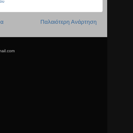
ου
δα
Παλαιότερη Ανάρτηση
mail.com