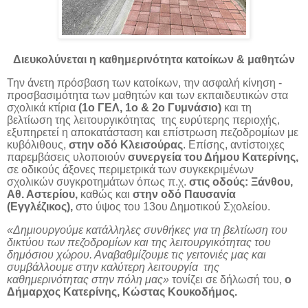
Διευκολύνεται η καθημερινότητα κατοίκων & μαθητών
Την άνετη πρόσβαση των κατοίκων, την ασφαλή κίνηση -
προσβασιμότητα των μαθητών και των εκπαιδευτικών στα
σχολικά κτίρια
(1ο ΓΕΛ, 1ο & 2ο Γυμνάσιο)
και τη
βελτίωση της λειτουργικότητας της ευρύτερης περιοχής,
εξυπηρετεί η αποκατάσταση και επίστρωση πεζοδρομίων με
κυβόλιθους,
στην οδό Κλεισούρας
. Επίσης, αντίστοιχες
παρεμβάσεις υλοποιούν
συνεργεία του Δήμου Κατερίνης,
σε οδικούς άξονες περιμετρικά των συγκεκριμένων
σχολικών συγκροτημάτων όπως π.χ.
στις οδούς: Ξάνθου,
Αθ. Αστερίου,
καθώς και
στην οδό Παυσανία
(Εγγλέζικος),
στο ύψος του 13ου Δημοτικού Σχολείου.
«Δημιουργούμε κατάλληλες συνθήκες για τη βελτίωση του
δικτύου των πεζοδρομίων και της λειτουργικότητας του
δημόσιου χώρου. Αναβαθμίζουμε τις γειτονιές μας και
συμβάλλουμε στην καλύτερη λειτουργία της
καθημερινότητας στην πόλη μας»
τονίζει σε δήλωσή του,
ο
Δήμαρχος Κατερίνης, Κώστας Κουκοδήμος.