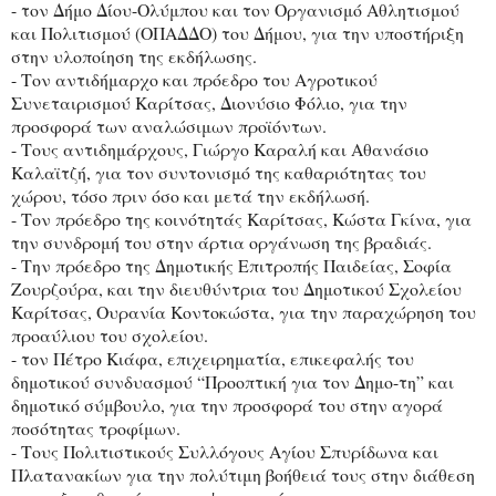
- τον Δήμο Δίου-Ολύμπου και τον Οργανισμό Αθλητισμού
και Πολιτισμού (ΟΠΑΔΔΟ) του Δήμου, για την υποστήριξη
στην υλοποίηση της εκδήλωσης.
- Τον αντιδήμαρχο και πρόεδρο του Αγροτικού
Συνεταιρισμού Καρίτσας, Διονύσιο Φόλιο, για την
προσφορά των αναλώσιμων προϊόντων.
- Τους αντιδημάρχους, Γιώργο Καραλή και Αθανάσιο
Καλαϊτζή, για τον συντονισμό της καθαριότητας του
χώρου, τόσο πριν όσο και μετά την εκδήλωσή.
- Τον πρόεδρο της κοινότητάς Καρίτσας, Κώστα Γκίνα, για
την συνδρομή του στην άρτια οργάνωση της βραδιάς.
- Την πρόεδρο της Δημοτικής Επιτροπής Παιδείας, Σοφία
Ζουρζούρα, και την διευθύντρια του Δημοτικού Σχολείου
Καρίτσας, Ουρανία Κοντοκώστα, για την παραχώρηση του
προαύλιου του σχολείου.
- τον Πέτρο Κιάφα, επιχειρηματία, επικεφαλής του
δημοτικού συνδυασμού “Προοπτική για τον Δημο-τη” και
δημοτικό σύμβουλο, για την προσφορά του στην αγορά
ποσότητας τροφίμων.
- Τους Πολιτιστικούς Συλλόγους Αγίου Σπυρίδωνα και
Πλατανακίων για την πολύτιμη βοήθειά τους στην διάθεση