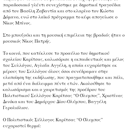
παραδοσιακό γλέντι συνεχίστηκε με δημοτικά τραγούδια
από τον Βασίλη Ζαβαντία και στο κλαρίνο τον Κώστα
Δόμανο, ενώ στο λαϊκό πρόγραμμα το κέφι απογείωσε ο
Νίκος Μπίνος.
Στο μπουζούκι και τη μουσική επιμέλεια της βραδιάς ήταν ο
μουσικός Νίκος Πατρής.
Το κοινό, που κατέκλυσε το προαύλιο του δημοτικού
σχολείου Καρίτσας, καλωσόρισε η εκπαιδευτικός και μέλος
του Συλλόγου, Αγλαΐα Αγγέλη, η οποία ευχαρίστησε εκ
μέρους του Συλλόγου όλους όσοι συνέδραμαν στην
υλοποίηση της εκδήλωσης, που πραγματοποιήθηκε και πάλι,
μετά από ένα διάλειμμα πέντε ετών. Ακολούθησε το
καλωσόρισμα και ο χαιρετισμός της προέδρου του
Πολιτιστικού Συλλόγου Καρίτσας “Ο Όλυμπος”, Χριστίνας
Δινόκα και του Δημάρχου Δίου-Ολύμπου, Βαγγέλη
Γερολιόλιου.
Ο Πολιτιστικός Σύλλογος Καρίτσας “Ο Όλυμπος”
ευχαριστεί θερμά: