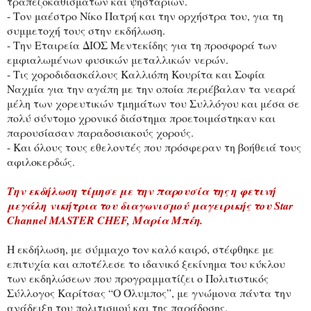
τραπεζοκαθισμάτων και ψησταριών.
- Τον μαέστρο Νίκο Πατρή και την ορχήστρα του, για τη
συμμετοχή τους στην εκδήλωση.
- Την Εταιρεία ΔΙΟΣ Μεντεκίδης για τη προσφορά των
εμφιαλωμένων φυσικών μεταλλικών νερών.
- Τις χοροδιδασκάλους Καλλιόπη Κουρίτα και Σοφία
Ναχμία για την αγάπη με την οποία περιέβαλαν τα νεαρά
μέλη των χορευτικών τμημάτων του Συλλόγου και μέσα σε
πολύ σύντομο χρονικό διάστημα προετοιμάστηκαν και
παρουσίασαν παραδοσιακούς χορούς.
- Και όλους τους εθελοντές που πρόσφεραν τη βοήθειά τους
αφιλοκερδώς.
Την εκδήλωση τίμησε με την παρουσία της η φετινή
μεγάλη νικήτρια του διαγωνισμού μαγειρικής του Star
Channel MASTER CHEF, Μαρία Μπέη.
Η εκδήλωση, με σύμμαχο τον καλό καιρό, στέφθηκε με
επιτυχία και αποτέλεσε το ιδανικό ξεκίνημα του κύκλου
των εκδηλώσεων που προγραμματίζει ο Πολιτιστικός
Σύλλογος Καρίτσας “Ο Όλυμπος”, με γνώμονα πάντα την
ανάδειξη του πολιτισμού και της παράδοσης.