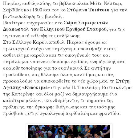
Πιερίας, καθώς επίσης τα βιβλιοπωλεία Μάτι, Νέστωρ,
Στέφανο Τσιότσιο
Σαββίδης και 1900 και τον κο
για την
βιντεοσκόπηση της βραδιάς.
Σώμα Σαμαρειτών
Ιδιαίτερες ευχαριστίες στο
Διασωστών του Ελληνικού Ερυθρού Σταυρού,
για την
υγειονομική κάλυψη της εκδήλωσης.
Στο Σύλλογο Καρκινοπαθών Πιερίας έχουμε ως
πρωταρχικό στόχο να παρέχουμε υποστήριξη στους
ασθενείς με καρκίνο και τις οικογένειές τους και
παράλληλα να αναπτύσσουμε δράσεις ενημέρωσης και
ευαισθητοποίησης για το ευρύ κοινό. Σε αυτή την
προσπάθεια, σας θέλουμε όλους κοντά μας και σας
Στέγη
προσκαλούμε να επισκεφθείτε το νέο χώρο μας, τη
Αγάπης «Ευδοκιμώ»
στην οδό Π. Τσαλδάρη 16 στο κέντρο
της Κατερίνης και όλοι μαζί να δημιουργήσουμε ένα
καλύτερο μέλλον, υπενθυμίζοντας τη σημασία της
πρόληψης, της έγκαιρης διάγνωσης και της ισότιμης
πρόσβασης στην ογκολογική περίθαλψη και φροντίδα.