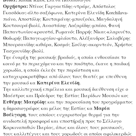
Ορχήστρα:
Ντίνος Γαργαετίδης-ντράμς, Απόστολος
Γκασδόκας-άλτο σαξόφωνο, Κατερίνα Ελενίδη Korchilava-
πιάνο, Αποστόλης Κουτσιμάνης-μπουζούκι, Μαγδαληνή
Κουτσουρά-βιολί, Αναστάσης Λαζαρίδης-μπάσο, Φανή
Παπαντωνίου-κρουστά, Ρωμανός Παρρής Νίκας-κλαρινέτο,
Θοδωρής Παπαγεωργίου-φλάουτο, Αλέξανδρος Σαλαβέρης
Μπουρσανίδης-κιθάρα, Κοσμάς Σούλης-ακορντεόν, Χρήστος
Τασχουνίδης-βιολί.
Την έναρξη της μουσικής βραδιάς, η οποία ενθουσίασε το
κοινό με το περιεχόμενο και την ποιότητα, έκανε η παιδική
χορωδία, η οποία έκλεψε την παράσταση και
καταχειροκροτήθηκε από όλους τους θεατές με υπεύθυνη
Κατερίνα Ελενίδη
την μουσικό κα
.
Την καλλιτεχνική επιμέλεια και μουσική διεύθυνση είχε ο
Μαέστρος και Πρόεδρος της Εστίας Πιερίδων Μουσών κος
Ευθύμης Μαυρίδης
και την παρουσίαση του προγράμματος
Μαρία
η δημοσιογράφος και μέλος της Εστίας κα
Βούλγαρη
, τους οποίους ευχαριστούμε θερμά για την
ανιδιοτελή προσφορά και υποστήριξη προς το Σύλλογο
Καρκινοπαθών Πιερίας, όπως και όλους τους μουσικούς,
τους καλλιτέχνες και τους χορωδούς οι οποίοι αφιλοκερδώς