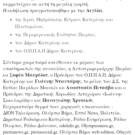
συμμετείχαν σε αυτή τη μεγάλη γιορτή.
Αιγίδα
Η εκδήλωση πραγματοποιήθηκε με την
,
της Ιεράς Μητρόπολης Κίτρους Κατερίνης και
Πλαταμώνος,
της Περιφερειακής Ενότητας Πιερίας,
του Δήμου Κατερίνης και
του Ο.Π.Π.Α.Π Δήμου Κατερίνης.
Σύντομο χαιρετισμό απεύθυναν εκ μέρους των
υποστηρικτών της συναυλίας, η Αντιπεριφεριάρχης Πιερίας
Σοφία Μαυρίδου
κα
, ο Πρόεδρος του Ο.Π.Π.Α.Π. Δήμου
Γιάννης Νταντάμης
Κατερίνης κος
, το μέλος του Δ.Σ. της
Αναστασία Πιτσάβα
Εστίας Πιερίδων Μουσών κα
και ο
Πρόεδρος της Δημοτικής Χορωδίας Λιτοχώρου «Ιωάννης
Παναγιώτης Χρυσικός
Σακελαρίδης» κος
.
Ευχαριστούμε θερμά τους χορηγούς επικοινωνίας :
ΔΙΟΝ Τηλεόραση, Ολύμπιο Βήμα, Επτά
News
, Πολιτεία,
Δημοτικό Ραδιόφωνο Κατερίνης, Ράδιο Ενημέρωση, Ράδιο
Όλυμπος, Ράδιο Διόνυσος,
odelalis
.
gr
, Olympusmera.
gr
,
pierianews.
gr
, pieriasocial.
gr
, Ολύμπιο Βήμα web-edition, Οδηγός