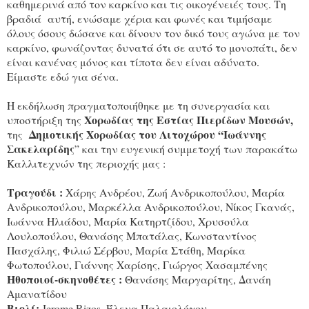
καθημερινά από τον καρκίνο και τις οικογένειές τους. Τη
βραδιά αυτή, ενώσαμε χέρια και φωνές και τιμήσαμε
όλους όσους δώσανε και δίνουν τον δικό τους αγώνα με τον
καρκίνο, φωνάζοντας δυνατά ότι σε αυτό το μονοπάτι, δεν
είναι κανένας μόνος και τίποτα δεν είναι αδύνατο.
Είμαστε εδώ για σένα.
Η εκδήλωση πραγματοποιήθηκε με τη συνεργασία και
Χορωδίας της Εστίας Πιερίδων Μουσών,
υποστήριξη της
Δημοτικής Χορωδίας του Λιτοχώρου “Ιωάννης
της
Σακελαρίδης
” και την ευγενική συμμετοχή των παρακάτω
Καλλιτεχνών της περιοχής μας :
Τραγούδι :
Χάρης Ανδρέου, Ζωή Ανδρικοπούλου, Μαρία
Ανδρικοπούλου, Μαρκέλλα Ανδρικοπούλου, Νίκος Γκανάς,
Ιωάννα Ηλιάδου, Μαρία Κατηρτζίδου, Χρυσούλα
Λουλοπούλου, Θανάσης Μπατάλας, Κωνσταντίνος
Πασχάλης, Φιλιώ Σέρβου, Μαρία Στάθη, Μαρίκα
Φωτοπούλου, Γιάννης Χαρίσης, Γιώργος Χασαμπένης
Ηθοποιοί-σκηνοθέτες :
Θανάσης Μαργαρίτης, Δανάη
Αμανατίδου
Βιολί:
Jerome Rizos, Έλενα Παλαιολόγου