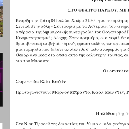
ΣΤΟ ΘΕΑΤΡΟ ΠΑΡΚΟΥ, ΜΕ 
Έναρξη την Τρίτη 04 Ιουλίου & ώρα 21:30, για το πρόγ
Σινεμά στην πόλη - Συντροφιά με τα Αστέρια», του κινημ
απόρροια της δημιουργικής συνεργασίας του Οργανισμού Π
Κινηματογραφικής Λέσχης. Στην πρεμιέρα, οι σινεφίλ θα 
θριαμβευτική επιβεβαίωση ενός ηφαιστειώδους υποκριτικ
μια ερμηνεία που έκτοτε αποτέλεσε σημείο αναφοράς για 
Όσκαρ ανάμεσα στα οποία αυτό της καλύτερης ταινίας, σκ
για τον Μπράντο.
Οι συντελεσ
Ελία Καζάν
Σκηνοθεσία:
:
Μάρλον Μπράντο, Καρλ Μάλντεν, Ρ
Πρωταγωνιστούν
Η υπόθεση της 
Στο Νιου Τζέρσεϋ της δεκαετίας του 50 μια ομάδα γκάνγκσ