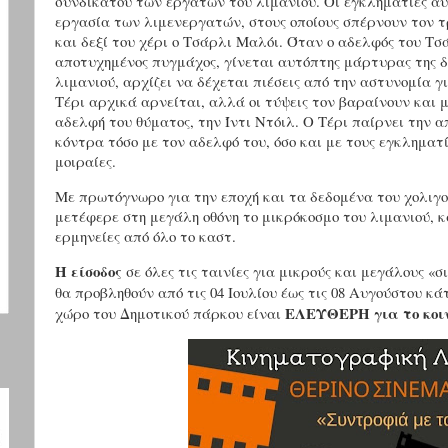
συνδικάτου των εργατών του λιμανιού. Οι εγκληματίες α
εργασία των λιμενεργατών, στους οποίους σπέρνουν τον τρ
και δεξί του χέρι ο Τσάρλι Μαλόι. Όταν ο αδελφός του Τσ
αποτυχημένος πυγμάχος, γίνεται αυτόπτης μάρτυρας της δ
λιμανιού, αρχίζει να δέχεται πιέσεις από την αστυνομία γ
Τέρι αρχικά αρνείται, αλλά οι τύψεις τον βαραίνουν και
αδελφή του θύματος, την Ίντι Ντόιλ. Ο Τέρι παίρνει την α
κόντρα τόσο με τον αδελφό του, όσο και με τους εγκληματί
μοιραίες.
Με πρωτόγνωρο για την εποχή και τα δεδομένα του χολιγο
μετέφερε στη μεγάλη οθόνη το μικρόκοσμο του λιμανιού, 
ερμηνείες από όλο το καστ.
Η είσοδος
σε όλες τις ταινίες για μικρούς και μεγάλους 
θα προβληθούν από τις 04 Ιουλίου έως τις 08 Αυγούστου κ
ΕΛΕΥΘΕΡΗ για το κοιν
χώρο του Δημοτικού πάρκου είναι