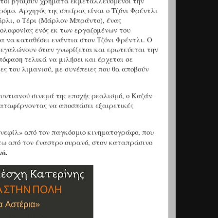
υτοί βγάζουν χρήματα εκμεταλλευόμενοι την
όμο. Αρχηγός της σπείρας είναι ο Τζόνι Φρέντλι
άρλι, ο Τέρι (Μάρλον Μπράντο), ένας
ολοφονίας ενός εκ των εργαζομένων του
ια να καταθέσει ενάντια στον Τζόνι Φρέντλι. Ο
 μεγαλώνουν όταν γνωρίζεται και ερωτεύεται την
πόφαση τελικά να μιλήσει και έρχεται σε
ες του λιμανιού, με συνέπειες που θα αποβούν
υντιανού σινεμά της εποχής ρεαλισμό, ο Καζάν
καταφέρνοντας να αποσπάσει εξαιρετικές
«σινεφίλ» από τον παγκόσμιο κινηματογράφο, που
άτω από τον έναστρο ουρανό, στον καταπράσινο
ό.