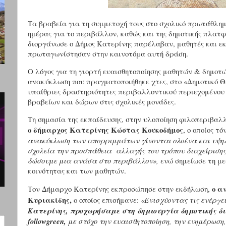
Τα βραβεία για τη συμμετοχή τους στο σχολικό πρωτάθλη
ημέρας για το περιβάλλον, καθώς και της δημοτικής πλατφ
διοργάνωσε ο Δήμος Κατερίνης παρέλαβαν, μαθητές και ε
πρωταγωνίστησαν στην καινοτόμα αυτή δράση.
Ο λόγος για τη γιορτή ευαισθητοποίησης μαθητών & δημοτώ
ανακύκλωση που πραγματοποιήθηκε χτες, στο «Δημοτικό Θ
υπαίθριες δραστηριότητες περιβαλλοντικού περιεχομένου 
βραβείων και δώρων στις σχολικές μονάδες.
Τη σημασία της εκπαίδευσης, στην υλοποίηση φιλοπεριβαλ
ο δήμαρχος Κατερίνης Κώστας Κουκοδήμος
, ο οποίος τό
ανακύκλωση των απορριμμάτων γίνονται ολοένα και υψηλ
σχολεία την προσπάθεια αλλαγής του τρόπου διαχείρισης
δώσουμε μια ανάσα στο περιβάλλον»,
ενώ σημείωσε τη με
κοινότητας και των μαθητών.
ο α
Τον Δήμαρχο Κατερίνης εκπροσώπησε στην εκδήλωση,
Κυριακίδης,
ο οποίος επισήμανε:
«Ενισχύοντας τις ενέργε
Κατερίνης, προχωρήσαμε στη δημιουργία δημοτικής 
followgreen,
με στόχο την ευαισθητοποίηση, την ενημέρωση,