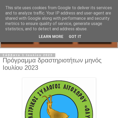
This site uses cookies from Google to deliver its services
and to analyze traffic. Your IP address and user-agent are
shared with Google along with performance and security
metrics to ensure quality of service, generate usage
statistics, and to detect and address abuse.
LEARN MORE
GOT IT
Σάββατο 1 Ιουλίου 2023
Πρόγραμμα δραστηριοτήτων μηνός
Ιουλίου 2023