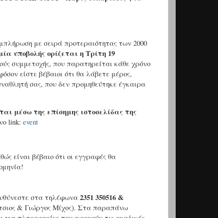
συμπλήρωση με σειρά προτεραιότητας των 2000
μία υποβολής ορίζεται η Τρίτη 19
ούς συμμετοχής, που παρατηρείται κάθε χρόνο
σον είστε βέβαιοι ότι θα λάβετε μέρος,
υναθλητή σας, που δεν προμηθεύτηκε έγκαιρα
νται μέσω της επίσημης ιστοσελίδας της
ενο
link
:
event
θώς είναι βέβαιο ότι οι εγγραφές θα
ομηνία!
2351 350516 &
ευθύνεστε στα τηλέφωνα
τσιος & Γιώργος Μίχος). Στα παραπάνω
 για πληροφορίες που αφορούν τις ομαδικές