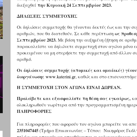
την Κυριακή 24 Σεπτεμβρίου 2023.
διεξαχθεί
ΔΗΛΩΣΕΙΣ ΣΥΜΜΕΤΟΧΗΣ
Οι δηλώσεις συμμετοχής θα γίνονται δεκτές έως και την 
ως προθεσ
αριθμών, που θα διατεθούν. Σε κάθε περίπτωση
Σεπτεμβρίου 2023.
Με βάση την αυξημένη ζήτηση σε αριθμ
παρακαλείστε να δηλώνετε συμμετοχή στον αγώνα μόνο εφό
προκειμένου να μη στερήσετε την συμμετοχή από άλλον σ
αριθμό.
Οι δηλώσεις συμμετοχής (ατομικές και ομαδικές) γίνο
διοργάνωσης
www
.
katerini
.
gr
, καθώς και στο επισυναπτόμ
H ΣΥΜΜΕΤΟΧΗ ΣΤΟΝ ΑΓΩΝΑ ΕΙΝΑΙ ΔΩΡΕΑΝ.
Προλάβετε και εξασφαλίστε τη θέση σας εγκαίρως,
κα
ολοκληρωθούν νωρίτερα από την προγραμματισμένη ημερ
ΠΛΗΡΟΦΟΡΙΕΣ
Για πληροφορίες που αφορούν τον αγώνα μπορείτε να απ
2351047445
(Τμήμα Επικοινωνίας – Τύπου: Νικηφόρος Γκόλ
τηλέφωνα μπορούν να απευθύνονται οι ενδιαφερόμενοι και