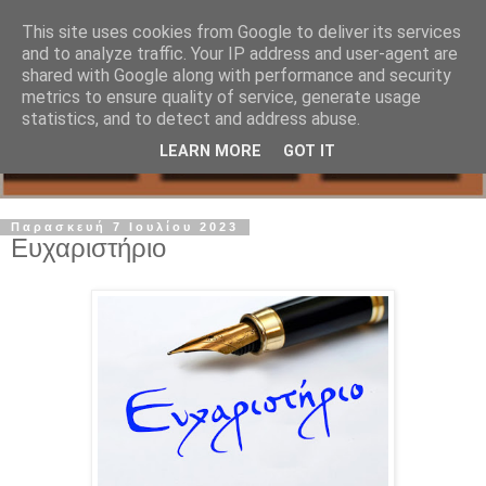
This site uses cookies from Google to deliver its services
and to analyze traffic. Your IP address and user-agent are
shared with Google along with performance and security
metrics to ensure quality of service, generate usage
statistics, and to detect and address abuse.
LEARN MORE
GOT IT
Παρασκευή 7 Ιουλίου 2023
Ευχαριστήριο