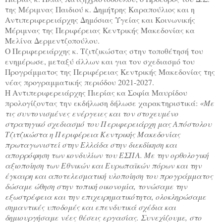
της Μέριμνας Παιδιού κ. Δημήτρης Καραπούλιος και η
Αντιπεριφερειάρχης Δημόσιας Υγείας και Κοινωνικής
Μέριμνας της Περιφέρειας Κεντρικής Μακεδονίας κα
Μελίνα Δερμεντζοπούλου.
Ο Περιφερειάρχης κ. Τζιτζικώστας στην τοποθέτησή του
ενημέρωσε, μεταξύ άλλων και για τον σχεδιασμό του
Προγράμματος της Περιφέρειας Κεντρικής Μακεδονίας της
νέας προγραμματικής περιόδου 2021-2027.
Η Αντιπεριφερειάρχης Πιερίας κα Σοφία Μαυρίδου
προλογίζοντας την εκδήλωση δήλωσε χαρακτηριστικά:
«Με
τις συντονισμένες ενέργειες και τον στοχευμένο
στρατηγικό σχεδιασμό του Περιφερειάρχη μας Απόστολου
Τζιτζικώστα η Περιφέρεια Κεντρικής Μακεδονίας
πρωταγωνιστεί στην Ελλάδα στην διεκδίκηση και
απορρόφηση των κονδυλίων του ΕΣΠΑ. Με την ορθολογική
αξιοποίηση των Εθνικών και Ευρωπαϊκών πόρων και την
έγκαιρη και αποτελεσματική υλοποίηση του προγράμματος
δώσαμε ώθηση στην τοπική οικονομία, τονώσαμε την
εξωστρέφεια και την επιχειρηματικότητα, ολοκληρώσαμε
σημαντικές υποδομές και επενδυτικά σχέδια και
δημιουργήσαμε νέες θέσεις εργασίας. Συνεχίζουμε, στο