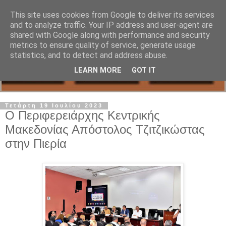
This site uses cookies from Google to deliver its services
and to analyze traffic. Your IP address and user-agent are
shared with Google along with performance and security
metrics to ensure quality of service, generate usage
statistics, and to detect and address abuse.
LEARN MORE
GOT IT
Τετάρτη 19 Ιουλίου 2023
Ο Περιφερειάρχης Κεντρικής
Μακεδονίας Απόστολος Τζιτζικώστας
στην Πιερία