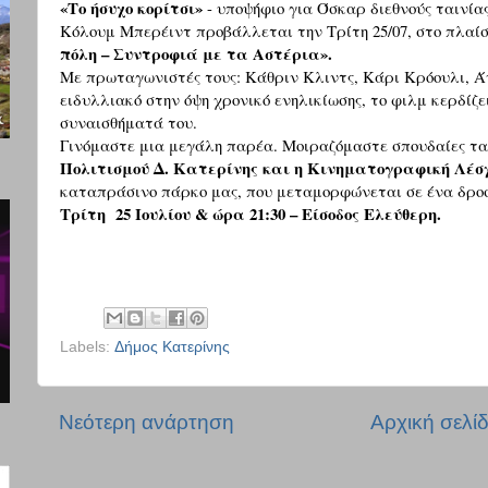
«Το ήσυχο κορίτσι»
- υποψήφιο
για Όσκαρ διεθνούς ταινία
Κόλουμ Μπερέιντ
προβάλλεται την Τρίτη 25/07,
στο πλαί
πόλη – Συντροφιά με τα Αστέρια»
.
Με πρωταγωνιστές τους:
Κάθριν Κλιντς, Κάρι Κρόουλι, Ά
ειδυλλιακό στην όψη χρονικό ενηλικίωσης, το φιλμ κερδίζ
συναισθήματά του.
Γινόμαστε μια μεγάλη παρέα. Μοιραζόμαστε σπουδαίες τα
Πολιτισμού Δ. Κατερίνης και η Κινηματογραφική Λέ
καταπράσινο πάρκο μας, που μεταμορφώνεται σε ένα δροσ
Τρίτη 25 Ιουλίου & ώρα 21:30 – Είσοδος Ελεύθερη.
Labels:
Δήμος Κατερίνης
Νεότερη ανάρτηση
Αρχική σελί