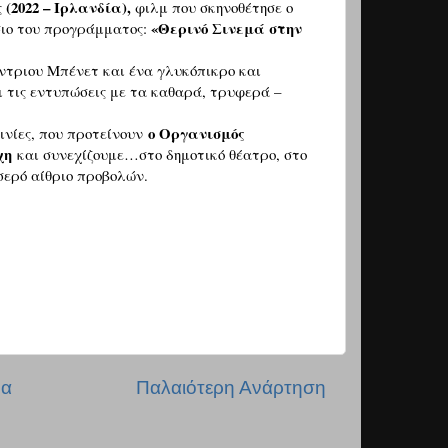
(2022 – Ιρλανδία),
ς
φιλμ που σκηνοθέτησε ο
«Θερινό Σινεμά στην
σιο του προγράμματος:
ντριου Μπένετ και
ένα γλυκόπικρο και
ει τις εντυπώσεις με τα καθαρά, τρυφερά –
ο Οργανισμός
ινίες, που προτείνουν
σχη
και συνεχίζουμε…στο δημοτικό θέατρο, στο
ερό αίθριο προβολών.
δα
Παλαιότερη Ανάρτηση