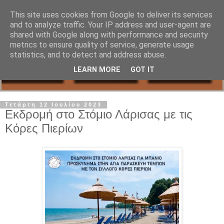
This site uses cookies from Google to deliver its services
and to analyze traffic. Your IP address and user-agent are
shared with Google along with performance and security
metrics to ensure quality of service, generate usage
statistics, and to detect and address abuse.
LEARN MORE
GOT IT
Τετάρτη 12 Ιουλίου 2023
Εκδρομή στο Στόμιο Λάρισας με τις
Κόρες Πιερίων