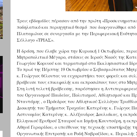
Τρεις εβδομάδες πέρασαν από την πρώτη «Προσκυνηματική
ποδηλατικό και περιηγητικό θεσμό που διοργανώθηκε από 
Πλαταμώνος σε συνεργασία με την Περιφερειακή Ενότητα 
Σύλλογο «ΤΡΙΑΣ».
Η δράση, που έλαβε χώρα την Κυριακή 1 Οκτωβρίου, περ
Μητροπολιτικό Μέγαρο, στάσεις σε Ιερούς Ναούς της Κατ
Γεωργίου Κορινού και τερματισμό στα Εκκλησιαστικά Ιδρ
Το πρωί της Πέμπτης 19 Οκτωβρίου ο Σεβασμιώτατος Μητ
κ. Γεώργιος θέλοντας να ευχαριστήσει τους φορείς και συ
βράβευσε τους επικεφαλής και εκπροσώπους τους στο Μητ
Στη λιτή τελετή βράβευσης, παρέστησαν η Αντιπεριφερει
του Οργανισμού Παιδείας, Πολιτισμού, Αθλητισμού και Πρ
Νταντάμης , ο Πρόεδρος του Αθλητικού Συλλόγου Τριάθ
Διοικητής του Τμήματος Τροχαίας Κατερίνης κ. Γιώργος Πο
Αστυνομίας Κατερίνης κ. Αλέξανδρος Δουλιάκας, η εκπρ
Ελληνικού Ερυθρού Σταυρού κα Ισμήνη Κουντούρη, η εκπρ
Αθηνά Γεραρίδου,
o
υπεύθυνος της τεχνικής υποστήριξης τ
Οργανωτικής Επιτροπής κα Ροδή Ναβροζίδου, κ. Περικλής Χ