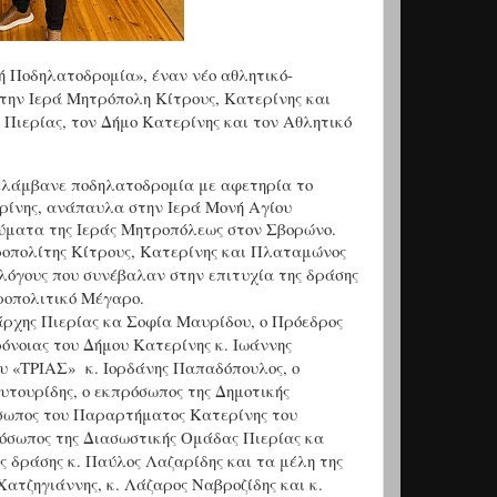
 Ποδηλατοδρομία», έναν νέο αθλητικό-
την Ιερά Μητρόπολη Κίτρους, Κατερίνης και
Πιερίας, τον Δήμο Κατερίνης και τον Αθλητικό
ιελάμβανε ποδηλατοδρομία με αφετηρία το
ερίνης, ανάπαυλα στην Ιερά Μονή Αγίου
ύματα της Ιεράς Μητροπόλεως στον Σβορώνο.
ροπολίτης Κίτρους, Κατερίνης και Πλαταμώνος
λλόγους που συνέβαλαν στην επιτυχία της δράσης
ροπολιτικό Μέγαρο.
άρχης Πιερίας κα Σοφία Μαυρίδου, ο Πρόεδρος
όνοιας του Δήμου Κατερίνης κ. Ιωάννης
λου «ΤΡΙΑΣ»
κ. Ιορδάνης Παπαδόπουλος, ο
υτουρίδης, ο εκπρόσωπος της Δημοτικής
όσωπος του Παραρτήματος Κατερίνης του
όσωπος της Διασωστικής Ομάδας Πιερίας κα
ης δράσης κ. Παύλος Λαζαρίδης και τα μέλη της
ατζηγιάννης, κ. Λάζαρος Ναβροζίδης και κ.