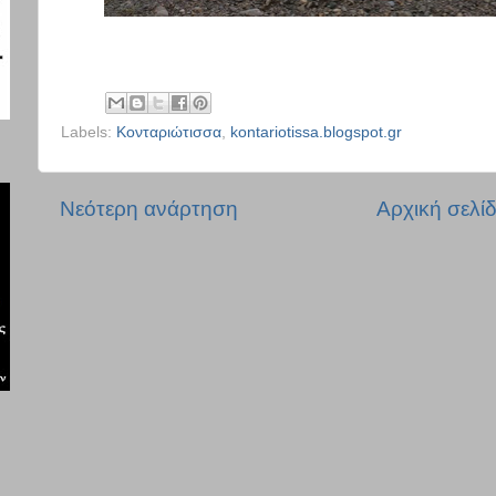
Labels:
Κονταριώτισσα
,
kontariotissa.blogspot.gr
Νεότερη ανάρτηση
Αρχική σελί