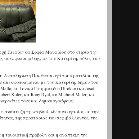
χη Πιερίας κα Σοφία Μαυρίδου στο κτίριο της
ς αδελφοποιημένης, με την Κατερίνη, πόλης του
er, Αναπληρωτή Πρωθυπουργό του κρατιδίου της
ου αδελφοποιημένου με την Κατερίνη, δήμου του
Malle
, το Γενικό Γραμματέα (
Direktor
) κο
Josef
obert Kofe
r
, κα Rony R
yu
l, κο Michαel Ma
ier
, κο
υνεργάτες τους και δημοσιογράφους.
ν η ανάπτυξη πρωτοβουλιών συνεργασίας με την
ότητας, της προστασίας του περιβάλλοντος, της
η τουριστική προβολή και η ανάπτυξη της