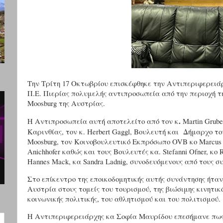
Την Τρίτη 17 Οκτωβρίου επισκέφθηκε την Αντιπεριφερειάρ
Π.Ε. Πιερίας πολυμελής αντιπροσωπεία από την περιοχή τη
Moosburg της Αυστρίας.
.
Η Αντιπροσωπεία αυτή αποτελείτο από τον κ
Martin Grub
Καρινθίας, τον κ. Herbert Gaggl, Βουλευτή και Δήμαρχο τ
Moosburg, τον Κοινοβουλευτικό Εκπρόσωπο
OVB
κο
Marcus
Anichhofer
καθώς και τους Βουλευτές κα. Stefanni Ofner, κ
o
R
Hannes Ma
c
k, κα
Sandra
Ladnig
, συνοδευόμενους από τους σ
Στο επίκεντρο της εποικοδομητικής αυτής συνάντησης ήτα
Αυστρία στους τομείς του τουρισμού, της βιώσιμης κινητικ
κοινωνικής πολιτικής, του αθλητισμού και του πολιτισμού.
Η Αντιπεριφερειάρχης κα Σοφία Μαυρίδου επεσήμανε πως 