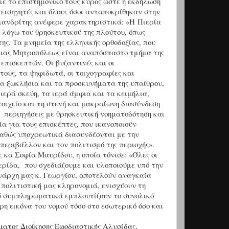
ε το επιστημονικό τους κύρος ώστε η εκδήλωση
 εισηγητές και όλους όσοι ανταποκρίθηκαν στην
ανδρίτης ανέφερε χαρακτηριστικά: «Η Πιερία
 λόγω του θρησκευτικού της πλούτου, όπως
ης. Τα μνημεία της ελληνικής ορθοδοξίας, που
ς μας Μητροπόλεως είναι αναπόσπαστο τμήμα της
επισκεπτών. Οι βυζαντινές και οι
τους, τα ψηφιδωτά, οι τοιχογραφίες και
, τα ξωκλήσια και τα προσκυνήματα της υπαίθρου,
ιερά σκεύη, τα ιερά άμφια και τα κειμήλια,
οιχείο και τη στενή και μακραίωνη διασύνδεση
ς περιηγήσεις με θρησκευτική νοηματοδότηση και
α για τους επισκέπτες, που ικανοποιούν
καθώς υποχρεωτικά διασυνδέονται με την
 περιβάλλον και τον πολιτισμό της περιοχής».
 κα Σοφία Μαυρίδου, η οποία τόνισε: «Όλες οι
ερίδα, που σχεδιάζουμε και υλοποιούμε υπό την
άρχη μας κ. Γεωργίου, αποτελούν αναγκαία
πολιτιστική μας κληρονομιά, ενισχύουν τη
νώ συμπληρωματικά εμπλουτίζουν το συνολικό
ρη εικόνα του νομού τόσο στο εσωτερικό όσο και
ματος Διοίκησης Εφοδιαστικής Αλυσίδας,