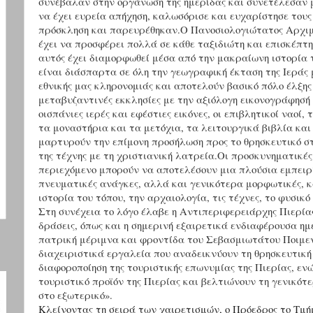
συνέβαλαν στην οργάνωση της ημερίδας και συνετέλεσαν μ
να έχει ευρεία απήχηση, καλωσόρισε και ευχαρίστησε τους
πρόσκληση και παρευρέθηκαν.Ο Πανοσιολογιώτατος Αρχιμ
έχει να προσφέρει πολλά σε κάθε ταξιδιώτη και επισκέπτη
αυτός έχει διαμορφωθεί μέσα από την μακραίωνη ιστορία τ
είναι διάσπαρτα σε όλη την γεωγραφική έκταση της Ιερά
εθνικής μας κληρονομιάς και αποτελούν βασικό πόλο έλξης 
μεταβυζαντινές εκκλησίες με την αξιόλογη εικονογράφησή 
οισπάνιες ιερές και εφέστιες εικόνες, οι επιβλητικοί ναοί
τα μοναστήρια και τα μετόχια, τα λειτουργικά βιβλία και 
μαρτυρούν την επίμονη προσήλωση προς το θρησκευτικό στ
της τέχνης με τη χριστιανική λατρεία.Οι προσκυνηματικέ
περιεχόμενο μπορούν να αποτελέσουν μια πλούσια εμπειρί
πνευματικές ανάγκες, αλλά και γενικότερα μορφωτικές, 
ιστορία του τόπου, την αρχαιολογία, τις τέχνες, το φυσικό
Στη συνέχεια το λόγο έλαβε η Αντιπεριφερειάρχης Πιερίας
δράσεις, όπως και η σημερινή εξαιρετικά ενδιαφέρουσα ημ
πατρική μέριμνα και φροντίδα του Σεβασμιωτάτου Ποιμεν
διαχειριστικά εργαλεία που αναδεικνύουν τη θρησκευτική 
διαφοροποίηση της τουριστικής επωνυμίας της Πιερίας, ε
τουριστικό προϊόν της Πιερίας και βελτιώνουν τη γενικότε
στο εξωτερικό».
Κλείνοντας τη σειρά των χαιρετισμών, ο Πρόεδρος το Τμή