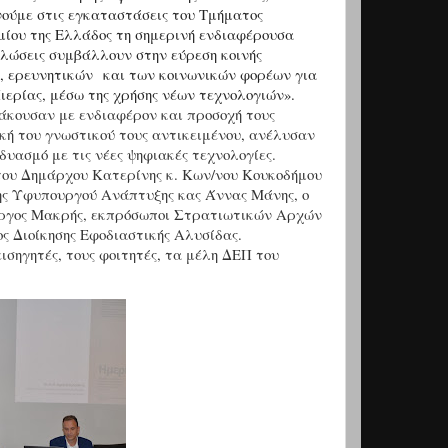
νoύμε στις εγκαταστάσεις του Τμήματος
μίου της Ελλάδος τη σημερινή ενδιαφέρουσα
δηλώσεις συμβάλλουν στην εύρεση κοινής
, ερευνητικών και των κοινωνικών φορέων για
 Πιερίας, μέσω της χρήσης νέων τεχνολογιών».
 άκουσαν με ενδιαφέρον και προσοχή τους
τική του γνωστικού τους αντικειμένου, ανέλυσαν
δυασμό με τις νέες ψηφιακές τεχνολογίες.
 του Δημάρχου Κατερίνης κ. Κων/νου Κουκοδήμου
της Υφυπουργού Ανάπτυξης κας Άννας Μάνης, ο
ιώργος Μακρής, εκπρόσωποι Στρατιωτικών Αρχών
ς Διοίκησης Εφοδιαστικής Αλυσίδας.
εισηγητές, τους φοιτητές, τα μέλη ΔΕΠ του