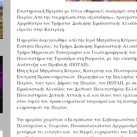
Επιστημονική Ημερίδα με τίτλο «Ψηφιακές διαδρομές στη
Πιερίας.Από την τεκμηρίωση στην αξιοποίηση»», πραγματο
Αμφιθέατρο του Τμήματος Διοίκησης Εφοδιαστικής Αλυσίδ
εδρεύει στην Κατερίνη.
Η ημερίδα διοργανώθηκε από την Ιερά Μητρόπολη Κίτρους
Ενότητα Πιερίας, το Τμήμα Διοίκησης Εφοδιαστικής Αλυσί
Τμήμα Μηχανικών Τοπογραφίας και Γεωπληροφορικής του 
Πανεπιστήμιο της Τιμισοάρα στη Ρουμανία, με την υποστή
Ανάπτυξης και Προβολής (ΠΟΤΑΠ).
Ήδη η Ιερά Μητρόπολη Κίτρους, Κατερίνης και Πλαταμώνο
Επιτροπή Προσκυνηματικών Περιηγήσεων της Εκκλησίας τ
Πιερίας, τους τρεις Δήμους της Πιερίας, τον ΠΟΤΑΠ, με 
Εφοδιαστικής Αλυσίδας του Διεθνούς Πανεπιστημίου Ελλά
Πανεπιστημίου Δυτικής Αττικής κ.ά. και όλους τους εμπλε
στον τομέα του προσκυνηματικού τουρισμού και τη συστημ
κληρονομιάς της Πιερίας.
Την ημερίδα χαιρέτισε ο Εκπρόσωπος του Σεβασμιωτάτου 
Πλαταμώνος κ. Γεωργίου, Πανοσιολογιώτατος Αρχιμανδρίτ
μετέφερε τις ευλογίες και τις θερμές ευχαριστίες του Σε