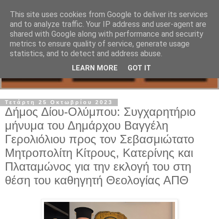
This site uses cookies from Google to deliver its services
and to analyze traffic. Your IP address and user-agent are
shared with Google along with performance and security
metrics to ensure quality of service, generate usage
statistics, and to detect and address abuse.
LEARN MORE
GOT IT
Τετάρτη 25 Οκτωβρίου 2023
Δήμος Δίου-Ολύμπου: Συγχαρητήριο
μήνυμα του Δημάρχου Βαγγέλη
Γερολιόλιου προς τον Σεβασμιώτατο
Μητροπολίτη Κίτρους, Κατερίνης και
Πλαταμώνος για την εκλογή του στη
θέση του καθηγητή Θεολογίας ΑΠΘ