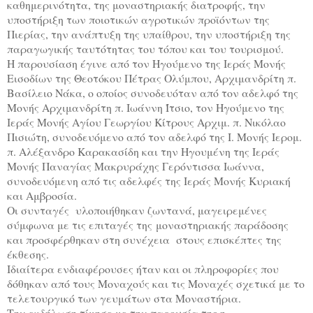
καθημερινότητα, της μοναστηριακής διατροφής, την
υποστήριξη των ποιοτικών αγροτικών προϊόντων της
Πιερίας, την ανάπτυξη της υπαίθρου, την υποστήριξη της
παραγωγικής ταυτότητας του τόπου και του τουρισμού.
Η παρουσίαση έγινε από τον Ηγούμενο της Ιεράς Μονής
Εισοδίων της Θεοτόκου Πέτρας Ολύμπου, Αρχιμανδρίτη π.
Βασίλειο Νάκα, ο οποίος συνοδευόταν από τον αδελφό της
Μονής Αρχιμανδρίτη π. Ιωάννη Ίτσιο, τον Ηγούμενο της
Ιεράς Μονής Αγίου Γεωργίου Κίτρους Αρχιμ. π. Νικόλαο
Πισιώτη, συνοδευόμενο από τον αδελφό της Ι. Μονής Ιερομ.
π. Αλέξανδρο Καρακασίδη και την Ηγουμένη της Ιεράς
Μονής Παναγίας Μακρυράχης Γερόντισσα Ιωάννα,
συνοδευόμενη από τις αδελφές της Ιεράς Μονής Κυριακή
και Αμβροσία.
Οι συνταγές υλοποιήθηκαν ζωντανά, μαγειρεμένες
σύμφωνα με τις επιταγές της μοναστηριακής παράδοσης
και προσφέρθηκαν στη συνέχεια στους επισκέπτες της
έκθεσης.
Ιδιαίτερα ενδιαφέρουσες ήταν και οι πληροφορίες που
δόθηκαν από τους Μοναχούς και τις Μοναχές σχετικά με το
τελετουργικό των γευμάτων στα Μοναστήρια.
Την εκδήλωση τίμησε με την παρουσία της η