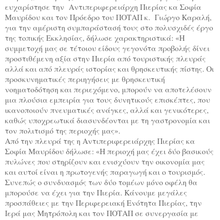
ευχαρίστησε την Αντιπεριφερειάρχη Πιερίας κα Σοφία
Μαυρίδου και τον Πρόεδρο του ΠΟΤΑΠ κ. Γιώργο Καραλή,
για την αμέριστη συμπαράστασή τους στο πολυσχιδές έργο
της τοπικής Εκκλησίας, δήλωσε χαρακτηριστικά: «H
συμμετοχή μας σε τέτοιου είδους γεγονότα προβολής δίνει
προστιθέμενη αξία στην Πιερία από τουριστικής πλευράς
αλλά και από πλευράς ιστορίας και θρησκευτικής πίστης. Οι
προσκυνηματικές περιηγήσεις με θρησκευτική
νοηματοδότηση και περιεχόμενο, μπορούν να αποτελέσουν
μια πλούσια εμπειρία για τους δυνητικούς επισκέπτες, που
ικανοποιούν πνευματικές ανάγκες, αλλά και γενικότερες,
καθώς υποχρεωτικά διασυνδέονται με τη γαστρονομία και
τον πολιτισμό της περιοχής μας».
Από την πλευρά της η Αντιπεριφερειάρχης Πιερίας κα
Σοφία Μαυρίδου δήλωσε: «Η περιοχή μας έχει δύο βασικούς
πυλώνες που στηρίζουν και ενισχύουν την οικονομία μας
και αυτοί είναι η πρωτογενής παραγωγή και ο τουρισμός.
Συνεπώς ο συνδυασμός των δύο τομέων μόνο οφέλη θα
μπορούσε να έχει για την Πιερία. Κάνουμε μεγάλες
προσπάθειες με την Περιφερειακή Ενότητα Πιερίας, την
Ιερά μας Μητρόπολη και τον ΠΟΤΑΠ σε συνεργασία με