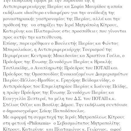
Αντιπεριφερειάρχης Πιερίας κα Σοφία Μαυρίδου η οποία
εκδήλωσε ιδιαίτερο ενδιαφέρον για την ανάδειξη της
μοναστηριακής γαστρονομίας της Πιερίας, αλλά και την
πρόθεσή της να στηρίξει την Ιερά Μητρόπολη Κίτρους,
Κατερίνης και Πλαταμώνος στις προσπάθειες που γίνονται
προς αυτήν την κατεύθυνση.
Επίσης, παρευρέθηκαν ο Βουλευτής Πιερίας κα Φώντας
Μπαραλιάκος, η Αντιπεριφερειάρχης Τουρισμού της
Περιφέρειας Κεντρικής Μακεδονίας κα Χριστίνα Γούλα, ο
Πρόεδρος της Ένωσης Ξενοδόχων Πιερίας κ Ηρακλής
Τσιτλακίδης, ο Αναπληρωτής Πρόεδρος του ΠΟΤΑΠ και
Πρόεδρος της Ομοσπονδίας Ενοικιαζομένων Διαμερισμάτων
Πιερίας-Πέλλας-Ημαθίας κ. Γρηγόρης Βεϊδαμενίδης, ο
Αντιπρόεδρος του Επιμελητηρίου Πιερίας κ Ιωάννης Πεϊδης,
η πρώην Πρόεδρος της Ένωσης Ξενοδόχων Πιερίας κα
Ευαγγελία Ξυπτερά, τα μέλη του Δ.Σ. του ΠΟΤΑΠ κ.κ.
Στέλιος Ούζας και Βασίλης Δήμου. Την εκδήλωση συντόνισε
ο δημοσιογράφος Σάκης Παπαδόπουλος.
Μ
ε αφορμή τη συμμετοχή της Ιεράς Μητροπόλεως Κίτρους
στη φετινή «
Philoxenia
» ο Σεβασμιώτατος Μητροπολίτης
Κίτρους, Κατερίνης και Πλαταμώνος κ. Γεώργιος, αφού