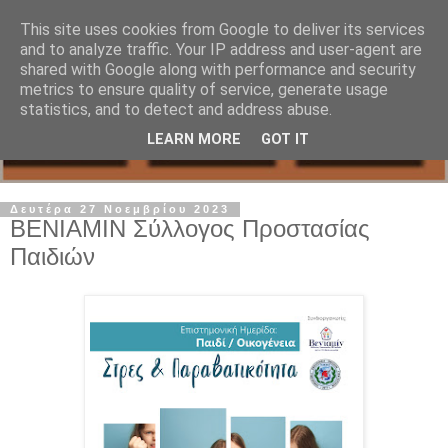
This site uses cookies from Google to deliver its services
and to analyze traffic. Your IP address and user-agent are
shared with Google along with performance and security
metrics to ensure quality of service, generate usage
statistics, and to detect and address abuse.
LEARN MORE
GOT IT
Δευτέρα 27 Νοεμβρίου 2023
BENIAMIN Σύλλογος Προστασίας
Παιδιών