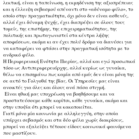
λεκτική, είναι η ταπείνωση, η εκμηδένιση της αξιοπρέπειας
και η έλλειψη σεβασμού απέναντι στο «αδύναμο φύλο», το
οποίο στην πραγματικότητα, όχι μόνο δεν είναι ασθενές,
αλλά έχει δύναμη ψυχής, έχει διαπρέψει σε όλους τους
τομείς, της επιστήμης, της επιχειρηματικότητας, της
πολιτικής και πρωταγωνιστεί στα κέντρα λήψης
αποφάσεων, ακόμα κι αν έχει πολύ δρόμο να διανύσει για
να καταφέρει να φτάσει στην πραγματική ισότητα με το
ανδρικό φύλο.
Η Περιφερειακή Ενότητα Πιερίας, αλλά και εγώ προσωπικά
τόσο ως Αντιπεριφερειάρχης, αλλά κυρίως ως γυναίκα,
θέλω να επισημάνω πως καμία από εμάς δεν είναι μόνη της
σε αυτό το Γολγοθά της βίας. Οι Υπηρεσίες μας είναι
ανοικτές για όλες και όλους ανά πάσα στιγμή.
Είναι ηθική μας υποχρέωση να βοηθήσουμε και να
προστατεύσουμε κάθε κορίτσι, κάθε γυναίκα, ακόμα και
στην υποψία ότι μπορεί να κακοποιείται.
Γιατί μόνο μία κοινωνία με αλληλεγγύη, στην οποία
υπάρχει σεβασμός και στα δύο φύλα χωρίς διακρίσεις,
μπορεί να εξαλείψει τέτοιου είδους κοινωνικά φαινόμενα
που μαστίζουν.