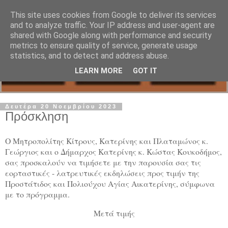
This site uses cookies from Google to deliver its services
and to analyze traffic. Your IP address and user-agent are
shared with Google along with performance and security
metrics to ensure quality of service, generate usage
statistics, and to detect and address abuse.
LEARN MORE
GOT IT
Δευτέρα 20 Νοεμβρίου 2023
Πρόσκληση
Ο Μητροπολίτης Κίτρους, Κατερίνης και Πλαταμώνος κ.
Γεώργιος και ο Δήμαρχος Κατερίνης κ. Κώστας Κουκοδήμος,
σας προσκαλούν να τιμήσετε με την παρουσία σας τις
εορταστικές - λατρευτικές εκδηλώσεις προς τιμήν της
Προστάτιδος και Πολιούχου Αγίας Αικατερίνης, σύμφωνα
με το πρόγραμμα.
Μετά τιμής