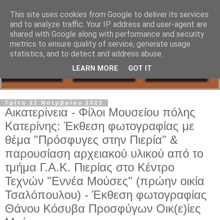
This site uses cookies from Google to deliver its services
and to analyze traffic. Your IP address and user-agent are
shared with Google along with performance and security
metrics to ensure quality of service, generate usage
statistics, and to detect and address abuse.
LEARN MORE
GOT IT
Τρίτη 21 Νοεμβρίου 2023
Αικατερίνεια - Φίλοι Μουσείου πόλης
Κατερίνης: Έκθεση φωτογραφίας με
θέμα "Πρόσφυγες στην Πιερία" &
παρουσίαση αρχειακού υλικού από το
τμήμα Γ.Α.Κ. Πιερίας στο Κέντρο
Τεχνών "Εννέα Μούσες" (πρώην οικία
Τσαλόπουλου) - Έκθεση φωτογραφίας
Θάνου Κόσυβα Προσφύγων Οικ(ε)ίες