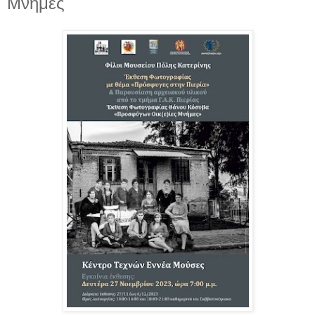
Μνήμες