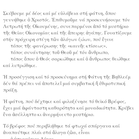
Σκύβουμε μέ δέος καί μέ εὐλάβεια στή φάτνη, ὅπου
γεννήθηκε ὁ Χριστός. Ἐπιθυμοῦμε νά προσκυνήσουμε τόν
Λυτρωτή τῆς Οἰκουμένης, συνεπαρμένοι ἀπό τό μυστήριο
τῆς Θείας Οἰκονομίας καί τῆς ἄπειρης ἀγάπης. Γονατίζουμε
στήν πρόχειρη στέγη τῶν ἀλόγων ζώων, πού ἔγινε
τόπος τῆς φανέρωσης τῆς «καινῆς κτίσεως»,
τόπος συνάντησης τοῦ Θεοῦ μέ τόν ἄνθρωπο,
τόπος ὅπου ὁ Θεός σαρκώθηκε καί ὁ ἄνθρωπος θεώθηκε
καί λυτρώθηκε.
Ἡ προσέγγιση καί τό προσκύνημα στή Φάτνη τῆς Βηθλεέμ
δέν θά πρέπει νά ἀποτελεῖ μιά συμβατική ἤ ἐθιμοτυπική
πράξη.
Ἡ φάτνη, πού δέχτηκε καί φιλοξένησε τό θεϊκό Βρέφος,
ἔχει μιά ἀφάνταστη καθαρότητα καί μοναδικότητα. Κρύβει
ἕνα ἀσύλληπτο κι ἀνερμήνευτο μυστήριο.
Τό βρέφος πού περιβλήθηκε τά φτωχά σπάργανα καί
ἀναπαύτηκε πλάι στά ἄλογα ζῶα, εἶναι
ὁ ὑπερούσιος Λόγος,