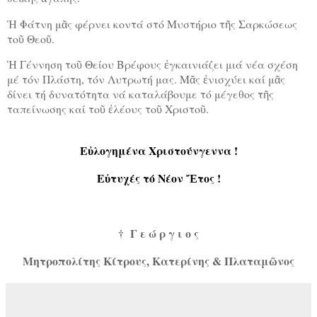
Ἡ Φάτνη μᾶς φέρνει κοντά στό Μυστήριο τῆς Σαρκώσεως
τοῦ Θεοῦ.
Ἡ Γέννηση τοῦ Θείου Βρέφους ἐγκαινιάζει μιά νέα σχέση
μέ τόν Πλάστη, τόν Λυτρωτή μας. Μᾶς ἐνισχύει καί μᾶς
δίνει τή δυνατότητα νά καταλάβουμε τό μέγεθος τῆς
ταπείνωσης καί τοῦ ἐλέους τοῦ Χριστοῦ.
Εὐλογημένα Χριστούνγεννα !
Εὐτυχές τό Νέον Ἔτος !
†
Γ ε ώ ρ γ ι ο ς
Μητροπολίτης Κίτρους, Κατερίνης & Πλαταμῶνος