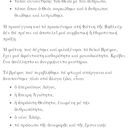
τόπος συνάντησης τοῦ Θεοῦ μέ τόν ἄνθρωπο,
τόπος ὅπου ὁ Θεός σαρκώθηκε καί ὁ ἄνθρωπος
θεώθηκε καί λυτρώθηκε.
Ἡ προσέγγιση καί τό προσκύνημα στή Φάτνη τῆς Βηθλεέμ
δέν θά πρέπει νά ἀποτελεῖ μιά συμβατική ἤ ἐθιμοτυπική
πράξη.
Ἡ φάτνη, πού δέχτηκε καί φιλοξένησε τό θεϊκό Βρέφος,
ἔχει μιά ἀφάνταστη καθαρότητα καί μοναδικότητα. Κρύβει
ἕνα ἀσύλληπτο κι ἀνερμήνευτο μυστήριο.
Τό βρέφος πού περιβλήθηκε τά φτωχά σπάργανα καί
ἀναπαύτηκε πλάι στά ἄλογα ζῶα, εἶναι
ὁ ὑπερούσιος Λόγος,
ἡ ἄπειρη Ἁγιότητα,
ἡ ἀπρόσιτη Θεότητα, ἑνωμένη μέ τήν
ἀνθρωπότητα,
ὁ νέος Ἀδάμ,
τό πρόσωπο τῆς ἀναφορᾶς καί τῆς ἕμπνευσής