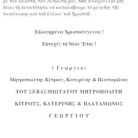
μέ τόν Πλάστη, τόν Λυτρωτή μας. Μᾶς ἐνισχύει καί μᾶς
δίνει τή δυνατότητα νά καταλάβουμε τό μέγεθος τῆς
ταπείνωσης καί τοῦ ἐλέους τοῦ Χριστοῦ.
Εὐλογημένα Χριστούνγεννα !
Εὐτυχές τό Νέον Ἔτος !
† Γ ε ώ ρ γ ι ο ς
Μητροπολίτης Κίτρους, Κατερίνης & Πλαταμῶνος
ΤΟΥ ΣΕΒΑΣΜΙΩΤΑΤΟΥ ΜΗΤΡΟΠΟΛΙΤΗ
ΚΙΤΡΟΥΣ, ΚΑΤΕΡΙΝΗΣ & ΠΛΑΤΑΜΩΝΟΣ
Γ Ε Ω Ρ Γ Ι Ο Υ