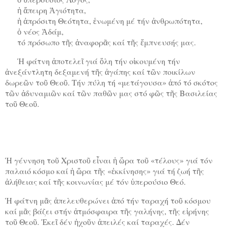
ἡ ἄπειρη Ἁγιότητα,
ἡ ἀπρόσιτη Θεότητα, ἑνωμένη μέ τήν ἀνθρωπότητα,
ὁ νέος Ἀδάμ,
τό πρόσωπο τῆς ἀναφορᾶς καί τῆς ἕμπνευσής μας.
Ἡ φάτνη ἀποτελεῖ γιά ὅλη τήν οἰκουμένη τήν
ἀνεξάντλητη δεξαμενή τῆς ἀγάπης καί τῶν ποικίλων
δωρεῶν τοῦ Θεοῦ. Τήν πύλη τή «μετάγουσα» ἀπό τό σκότος
τῶν ἀδυναμιῶν καί τῶν παθῶν μας στό φῶς τῆς Βασιλείας
τοῦ Θεοῦ.
Ἡ γέννηση τοῦ Χριστοῦ εἶναι ἡ ὥρα τοῦ «τέλους» γιά τόν
παλαιό κόσμο καί ἡ ὥρα τῆς «ἐκκίνησης» γιά τή ζωή τῆς
ἀλήθειας καί τῆς κοινωνίας μέ τόν ὑπερούσιο Θεό.
Ἡ φάτνη μᾶς ἀπελευθερώνει ἀπό τήν ταραχή τοῦ κόσμου
καί μᾶς βάζει στήν ἀτμόσφαιρα τῆς γαλήνης, τῆς εἰρήνης
τοῦ Θεοῦ. Ἐκεῖ δέν ἠχοῦν ἀπειλές καί ταραχές. Δέν