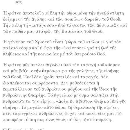
μας.
Ἡ φάτνη ἀποτελεῖ γιά ὅλη τήν οἰκουμένη τήν ἀνεξάντλητη
δεξαμενή τῆς ἀγάπης καί τῶν ποικίλων δωρεῶν τοῦ Θεοῦ.
Τήν πύλη τή «μετάγουσα» ἀπό τό σκότος τῶν ἀδυναμιῶν καί
τῶν παθῶν μας στό φῶς τῆς Βασιλείας τοῦ Θεοῦ.
Ἡ γέννηση τοῦ Χριστοῦ εἶναι ἡ ὥρα τοῦ «τέλους» γιά τόν
παλαιό κόσμο καί ἡ ὥρα τῆς «ἐκκίνησης» γιά τή ζωή τῆς
ἀλήθειας καί τῆς κοινωνίας μέ τόν ὑπερούσιο Θεό.
Ἡ φάτνη μᾶς ἀπελευθερώνει ἀπό τήν ταραχή τοῦ κόσμου
καί μᾶς βάζει στήν ἀτμόσφαιρα τῆς γαλήνης, τῆς εἰρήνης
τοῦ Θεοῦ. Ἐκεῖ δέν ἠχοῦν ἀπειλές καί ταραχές. Δέν
διαπλέκονται συμφέροντα. Δεν μεθοδεύεται ἡ
ἐκμετάλλευση τοῦ ἀνθρώπινου μόχθου καί τῆς ἴδιας τῆς
ἀνθρώπινης ὕπαρξης. Τό ἀγγελικό μήνυμα σαλπίζει στήν
ἀνθρωπότητα τήν εἰρήνη. «Δόξα ἐν ὑψίστοις Θεῷ καί ἐπί γῆς
εἰρήνη». Τό μεγάλο αὐτό δῶρο, τή θεμελίωση τῆς εἰρήνης
στίς ταραγμένες ἀνθρώπινες ψυχές καί κοινωνίες μας, τό
προσφέρει ὁ σαρκωμένος Θεός σέ ὅλη τήν οἰκουμένη.
Ὁ Γεννηθείς Χριστός