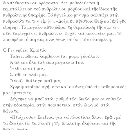
διαπλέκονται συμφέροντα. Δεν μεθοδεύεται ἡ
ἐκμετάλλευση τοῦ ἀνθρώπινου μόχθου καί τῆς ἴδιας τῆς
ἀνθρώπινης ὕπαρξης. Τό ἀγγελικό μήνυμα σαλπίζει στήν
ἀνθρωπότητα τήν εἰρήνη. «Δόξα ἐν ὑψίστοις Θεῷ καί ἐπί γῆς
εἰρήνη». Τό μεγάλο αὐτό δῶρο, τή θεμελίωση τῆς εἰρήνης
στίς ταραγμένες ἀνθρώπινες ψυχές καί κοινωνίες μας, τό
προσφέρει ὁ σαρκωμένος Θεός σέ ὅλη τήν οἰκουμένη.
Ὁ Γεννηθείς Χριστός
Ταπεινώθηκε, λαμβάνοντας μορφή δούλου.
Ἀπόθεσε ὅλο τό θεϊκό μεγαλεῖο Του.
Ἦλθε κοντά μας.
Στάθηκε πλάι μας.
Ἄνοιξε διάλογο μαζί μας.
Χρησιμοποίησε σχήματα καί εἰκόνες ἀπό τίς καθημερινές
μας ἐμπειρίες.
Δέχτηκε νά μπεῖ στόν ρυθμό τῶν δικῶν μας συνηθειῶν,
στήν ὁδοιπορία, στήν περιπέτεια, στόν διωγμό, στόν
θάνατο.
«Πτώχευσε» Ἐκεῖνος, γιά νά πλουτίσει ὅλους ἐμᾶς, μέ
τά ἀνεξάντλητα πλούτη τῆς ἀπόλυτης ἀλήθειας καί τῆς
θεϊκῆς ἀγάπης.