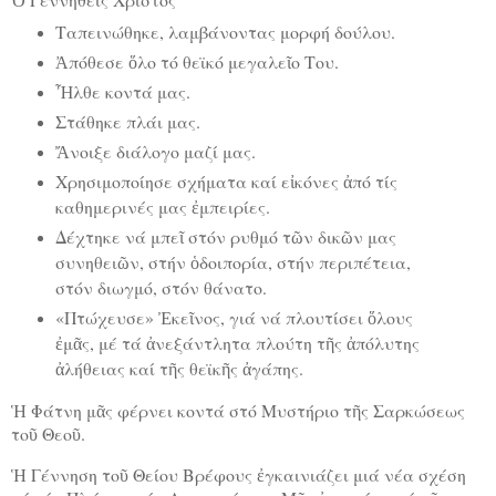
Ταπεινώθηκε, λαμβάνοντας μορφή δούλου.
Ἀπόθεσε ὅλο τό θεϊκό μεγαλεῖο Του.
Ἦλθε κοντά μας.
Στάθηκε πλάι μας.
Ἄνοιξε διάλογο μαζί μας.
Χρησιμοποίησε σχήματα καί εἰκόνες ἀπό τίς
καθημερινές μας ἐμπειρίες.
Δέχτηκε νά μπεῖ στόν ρυθμό τῶν δικῶν μας
συνηθειῶν, στήν ὁδοιπορία, στήν περιπέτεια,
στόν διωγμό, στόν θάνατο.
«Πτώχευσε» Ἐκεῖνος, γιά νά πλουτίσει ὅλους
ἐμᾶς, μέ τά ἀνεξάντλητα πλούτη τῆς ἀπόλυτης
ἀλήθειας καί τῆς θεϊκῆς ἀγάπης.
Ἡ Φάτνη μᾶς φέρνει κοντά στό Μυστήριο τῆς Σαρκώσεως
τοῦ Θεοῦ.
Ἡ Γέννηση τοῦ Θείου Βρέφους ἐγκαινιάζει μιά νέα σχέση