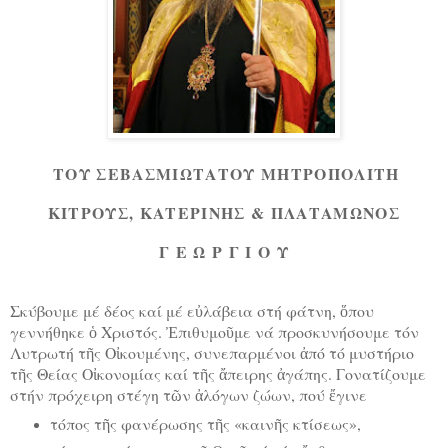
ΤΟΥ ΣΕΒΑΣΜΙΩΤΑΤΟΥ ΜΗΤΡΟΠΟΛΙΤΗ
ΚΙΤΡΟΥΣ, ΚΑΤΕΡΙΝΗΣ & ΠΛΑΤΑΜΩΝΟΣ
Γ Ε Ω Ρ Γ Ι Ο Υ
Σκύβουμε μέ δέος καί μέ εὐλάβεια στή φάτνη, ὅπου
γεννήθηκε ὁ Χριστός. Ἐπιθυμοῦμε νά προσκυνήσουμε τόν
Λυτρωτή τῆς Οἰκουμένης, συνεπαρμένοι ἀπό τό μυστήριο
τῆς Θείας Οἰκονομίας καί τῆς ἄπειρης ἀγάπης. Γονατίζουμε
στήν πρόχειρη στέγη τῶν ἀλόγων ζώων, πού ἔγινε
τόπος τῆς φανέρωσης τῆς «καινῆς κτίσεως»,