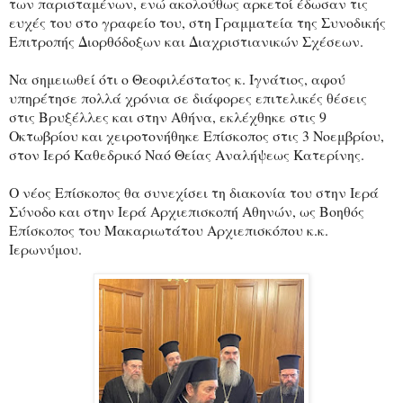
των παρισταμένων, ενώ ακολούθως αρκετοί έδωσαν τις
ευχές του στο γραφείο του, στη Γραμματεία της Συνοδικής
Επιτροπής Διορθόδοξων και Διαχριστιανικών Σχέσεων.
Να σημειωθεί ότι ο Θεοφιλέστατος κ. Ιγνάτιος, αφού
υπηρέτησε πολλά χρόνια σε διάφορες επιτελικές θέσεις
στις Βρυξέλλες και στην Αθήνα, εκλέχθηκε στις 9
Οκτωβρίου και χειροτονήθηκε Επίσκοπος στις 3 Νοεμβρίου,
στον Ιερό Καθεδρικό Ναό Θείας Αναλήψεως Κατερίνης.
Ο νέος Επίσκοπος θα συνεχίσει τη διακονία του στην Ιερά
Σύνοδο και στην Ιερά Αρχιεπισκοπή Αθηνών, ως Βοηθός
Επίσκοπος του Μακαριωτάτου Αρχιεπισκόπου κ.κ.
Ιερωνύμου.