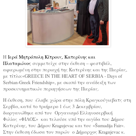
Η
Ιερά Μητρόπολη Κίτρους, Κατερίνης και
Πλαταμώνος
συμμετείχε στην έκθεση – φεστιβάλ,
αφιερωμένη στην περιοχή της Κατερίνης και της Πιερίας,
με τίτλο:«
GREECE
IN
THE
HEART
OF
SERBIA
-
Days
of
Serbian
-
Greek
Friendship
», με σκοπό την ανάδειξη των
προσκυνηματικών περιηγήσεων της Πιερίας.
Η έκθεση, που έλαβε χώρα στην πόλη
Κραγκούγιεβατς στη
Σερβία,
κατά το τριήμερο 1 έως 3 Δεκεμβρίου,
διοργανώθηκε από τον Οργανισμό Ελληνοσερβική
Φιλίας «ΦΙΛΟΣ» και τελούσε υπό την αιγίδα του Δήμου
Κατερίνης, του Δήμου Kragujevac και του «Šumadija Fair».
Στην έκθεση έδωσα τον παρών ο Δήμαρχος Kragujevac κ.