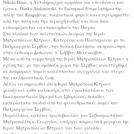
Nikola Dasic, η Αντιδήμαρχος αρμόδια για επενδύσεις και
έργα κ. Danka Andonovski, το Εμπορικό Επιμελητήριο της
πόλης του Kragujevac, τουριστικοί φορείς και επιχειρηματίες
από την πόλη και την περιοχή καθώς και όλοι όσοι
ενδιαφέρονται να επισκεφθούν την Πιερία.
Στο πλαίσιο των πολιτιστικών δεσμών της Ιεράς
Μητροπόλεως Κίτρους, Κατερίνης και Πλαταμώνος με το
Πατριαρχείο Σερβίας, την τοπική Εκκλησία εκπροσώπησε
στην έκθεση ο Διάκονος π. Σάββας Μιλένκοβιτς.
Μέσα από τη συμμετοχή της Ιεράς Μητροπόλεως Κίτρους η
σχέση της με την ομόδοξη χώρα της Σερβίας αναπτύχθηκε
σε διάφορους τομείς καλύπτοντας συγχρόνως και πτυχές
της εκκλησιαστικής ζωής.
Αξίζει να σημειωθεί ότι η Ιερά Μητρόπολη Κίτρους
φιλοξενεί, κάθε καλοκαίρι, στις εγκαταστάσεις των
Εκκλησιαστικών Ιδρυμάτων Σβορώνου, δεκάδες
εμπερίστατα παιδιά από τις φιλανθρωπικές δομές του
Πατριαρχείου Σερβίας.
Παράλληλα, κατόπιν πρωτοβουλίας του Σεβασμιωτάτου
Μητροπολίτη κ. Γεωργίου, υπάρχει ποιμαντική μέριμνα της
Ιεράς Μητροπόλεως Κίτρους για τους χιλιάδες
σλαβόφωνους παραθεριστές από ομόδοξες χώρες που