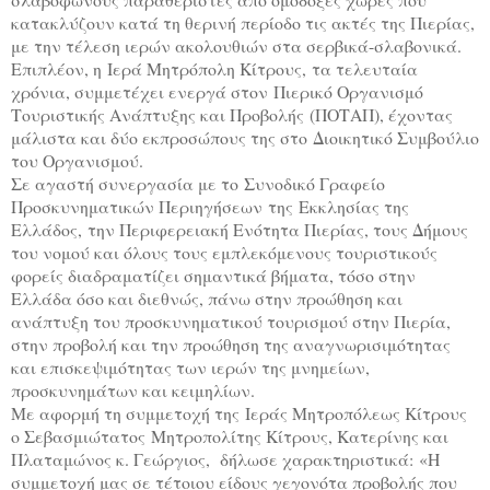
κατακλύζουν κατά τη θερινή περίοδο τις ακτές της Πιερίας,
με την τέλεση ιερών ακολουθιών στα σερβικά-σλαβονικά.
Επιπλέον, η Ιερά Μητρόπολη Κίτρους, τα τελευταία
χρόνια, συμμετέχει ενεργά στον Πιερικό Οργανισμό
Τουριστικής Ανάπτυξης και Προβολής (ΠΟΤΑΠ), έχοντας
μάλιστα και δύο εκπροσώπους της στο Διοικητικό Συμβούλιο
του Οργανισμού.
Σε αγαστή συνεργασία με το Συνοδικό Γραφείο
Προσκυνηματικών Περιηγήσεων της Εκκλησίας της
Ελλάδος, την Περιφερειακή Ενότητα Πιερίας, τους Δήμους
του νομού και όλους τους εμπλεκόμενους τουριστικούς
φορείς διαδραματίζει σημαντικά βήματα, τόσο στην
Ελλάδα όσο και διεθνώς, πάνω στην προώθηση και
ανάπτυξη του προσκυνηματικού τουρισμού στην Πιερία,
στην προβολή και την προώθηση της αναγνωρισιμότητας
και επισκεψιμότητας των ιερών της μνημείων,
προσκυνημάτων και κειμηλίων.
Με αφορμή τη συμμετοχή της Ιεράς Μητροπόλεως Κίτρους
ο Σεβασμιώτατος Μητροπολίτης Κίτρους, Κατερίνης και
Πλαταμώνος κ. Γεώργιος, δήλωσε χαρακτηριστικά: «H
συμμετοχή μας σε τέτοιου είδους γεγονότα προβολής που