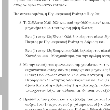
αποχιονισμού που εκτελέστηκαν.
Πιο συγκεκριμένα, η Περιφερειακή Ενότητα Πιερίας:
Το Σάββατο 20.01.2024 και από την 06:00 πρωινή ώρα,
ð
μηχανήματα με ταυτόχρονη ρήψη άλατος:
Ένα (1) στην 13η Εθνική Οδό, δηλαδή στον οδικό άξ
Πιερίας με Περιφερειακή Ενότητας Λάρισας και
Ένα (1) στην 15η Επαρχιακή Οδό, δηλαδή στον οδικ
Χιονοδρομικό – Μοσχοπόταμο, για την πρώιμη αντι
Με την έναρξη του φαινομένου της χιονόπτωσης, την ί
ð
εκχιονιστικά ενίσχυσαν τις υπάρχουσες μηχανικές δ
Εθνική Οδό, δηλαδή στον οδικό άξονα Κατερίνη – Φω
Περιφερειακή Ενότητας Λάρισας καθώς και ένα (1) 
άξονα Κατερίνη – Βρία – Ρητίνη – Ελατοχώρι – Χι
υπαρχόντων λόγω της αύξησης της έντασης που εξελ
Προϊόντος του χρόνου και της εξέλιξης του φαινομέν
ð
ακόμα ένα (1) εκχιονιστικό μηχάνημα και ρίψης άλα
συγκεκριμένα στον άξονα της Παλαιάς Εθνικής Οδο