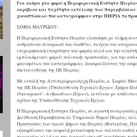
Για ακόμα μία φορά η Περιφερειακή Ενότητα Πιερίας
ακρίβεια και ταχύτητα εκτέλεσης των παρεμβάσεων 
χιονοπτώσεων που καταγράφηκαν στην ΠΙΕΡΙΑ το προ
ΣΟΦΙΑ ΜΑΥΡΙΔΟΥ:
Η Περιφερειακή Ενότητα Πιερίας υλοποίησε με πλήρη συν
ανθρώπινου δυναμικού που διαθέτει, το έργο του αποχιον
επιχειρησιακή ετοιμότητα του φορέα αλλά και την αγαστή
εμπλεκόμενους φορείς πολιτικής προστασίας, για την από
φαινομένων που καταγράφηκαν, διασφαλίζοντας την ασφάλ
δίκτυο ευθύνης της ΠΕ Πιερίας.
Με εντολή της Αντιπεριφερειάρχη Πιερίας, κ. Σοφίας Μαυ
της ΠΕ Πιερίας (
Υποδιεύθυνση Τεχνικών Έργων, Τμήμα Πολ
Οικονομικού – Ανθρωπίνων Πόρων
), εκτέλεσε με απόλυτο
σχέδιο της Υποδιεύθυνσης Τεχνικών Έργων.
Η Περιφερειακή Ενότητα Πιερίας, σε αγαστή συνεργασία μ
Διεύθυνση Πυροσβεστικών Υπηρεσιών Νομού Πιερίας, αλλά
Προστασίας των τριών Δήμων της Πιερίας (Κατερίνης, Πύ
εξασφάλισαν την ασφαλή μετακίνηση των πολιτών καθώς κα
περιουσίας αλλά και την διασφάλιση καθ’ οιονδήποτε τρό