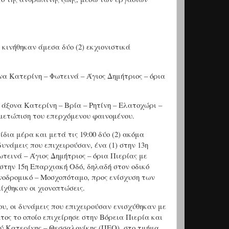
 κινήθηκαν άμεσα δύο (2) εκχιονιστικά
ονα Κατερίνη – Φωτεινά – Άγιος Δημήτριος – όρια
ό άξονα Κατερίνη – Βρία – Ρητίνη – Ελατοχώρι –
μετώπιση του επερχόμενου φαινομένου.
δια μέρα και μετά τις 19:00 δύο (2) ακόμα
υνάμεις που επιχειρούσαν, ένα (1) στην 13η
τεινά – Άγιος Δημήτριος – όρια Πιερίας με
στην 15η Επαρχιακή Οδό, δηλαδή στον οδικό
ονοδρομικό – Μοσχοπόταμο, προς ενίσχυση των
ίχθηκαν οι χιονοπτώσεις.
ου, οι δυνάμεις που επιχειρούσαν ενισχύθηκαν με
τος το οποίο επιχείρησε στην Βόρεια Πιερία και
ύ Κατερίνης – Θεσσαλονίκης (ΠΕΟ), στο τμήμα