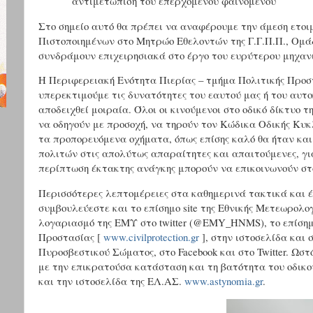
αντιμετώπιση του επερχόμενου φαινομένου
Στο σημείο αυτό θα πρέπει να αναφέρουμε την άμεση ετο
Πιστοποιημένων στο Μητρώο Εθελοντών της Γ.Γ.Π.Π., Ομάδω
συνδράμουν επιχειρησιακά στο έργο του ευρύτερου μηχανι
Η Περιφερειακή Ενότητα Πιερίας – τμήμα Πολιτικής Προστ
υπερεκτιμούμε τις δυνατότητες του εαυτού μας ή του αυτο
αποδειχθεί μοιραία. Όλοι οι κινούμενοι στο οδικό δίκτυο 
να οδηγούν με προσοχή, να τηρούν τον Κώδικα Οδικής Κυκ
τα προπορευόμενα οχήματα, όπως επίσης καλό θα ήταν και
πολιτών στις απολύτως απαραίτητες και απαιτούμενες, γ
περίπτωση έκτακτης ανάγκης μπορούν να επικοινωνούν στ
Περισσότερες λεπτομέρειες στα καθημερινά τακτικά και έ
συμβουλεύεστε και το επίσημο site της Εθνικής Μετεωρολο
λογαριασμό της ΕΜΥ στο twitter (@EMY_HNMS), το επίσημο
Προστασίας [
www.civilprotection.gr
], στην ιστοσελίδα και 
Πυροσβεστικού Σώματος, στο Facebook και στο Twitter. Ωστ
με την επικρατούσα κατάσταση και τη βατότητα του οδικού
και την ιστοσελίδα της ΕΛ.ΑΣ.
www.astynomia.gr
.