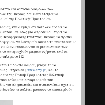
ιμότητα και ανταπόκριση όλων των
ν της Πιερίας, που είναι έτοιμες να
σμού της Πολιτικής Προστασίας.
ασίας, υπενθυμίζει ότι ποτέ δεν πρέπει να
κινήτου μας. Ίσως μία απροσεξία μπορεί να
της Περιφερειακής Ενότητας Πιερίας, θα πρέπει
λοφορίας, να διατηρούν ασφαλείς αποστάσεις με
 να ελαχιστοποιούνται οι μετακινήσεις των
ια να αποφευχθούν μικροατυχήματα, ενώ σε
ο τηλέφωνο 112.
κτακτα δελτία καιρού, μπορείτε να
γικής Υπηρεσίας [
www.emy.gr
] και το
 site της Γενικής Γραμματείας Πολιτικής
στους επίσημους λογαριασμούς του
όσο, για πληροφορίες και ανακοινώσεις σχετικά
 δικτύου, οι πολίτες μπορούν να επισκεφθούν