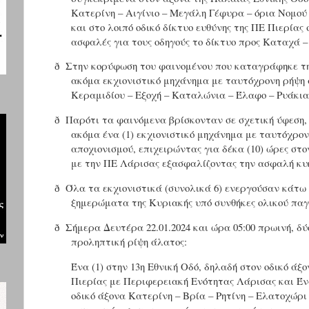
Κατερίνη – Αιγίνιο – Μεγάλη Γέφυρα – όρια Νομού
και στο λοιπό οδικό δίκτυο ευθύνης της ΠΕ Πιερία
ασφαλές για τους οδηγούς το δίκτυο προς Καταχά –
Στην κορύφωση του φαινομένου που καταγράφηκε την 
ð
ακόμα εκχιονιστικό μηχάνημα με ταυτόχρονη ρήψη 
Κεραμιδίου – Εξοχή – Καταλώνια – Έλαφο – Ρυάκια
Παρότι τα φαινόμενα βρίσκονταν σε σχετική ύφεση, τ
ð
ακόμα ένα (1) εκχιονιστικό μηχάνημα με ταυτόχρον
αποχιονισμού, επιχειρώντας για δέκα (10) ώρες σ
με την ΠΕ Λάρισας εξασφαλίζοντας την ασφαλή κ
Όλα τα εκχιονιστικά (συνολικά 6) ενεργούσαν κάτω 
ð
ξημερώματα της Κυριακής υπό συνθήκες ολικού παγ
Σήμερα Δευτέρα 22.01.2024 και ώρα 05:00 πρωινή, δ
ð
προληπτική ρίψη άλατος:
Ένα (1) στην 13η Εθνική Οδό, δηλαδή στον οδικό άξ
Πιερίας με Περιφερειακή Ενότητας Λάρισας και Ένα
οδικό άξονα Κατερίνη – Βρία – Ρητίνη – Ελατοχώρι