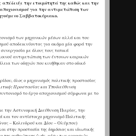
 απέδειξε την ετοιμότητά της καθώς και την
αποχιονισμού για την αντιμετώπιση των
ηγούμενο Σαββατοκύριακο.
τονισμό των μηχανικών μέσων αλλά και του
ισμού αποδεικνύοντας για ακόμα μία φορά την
 συνεργασία με όλους τους τοπικά
 κοινού αντιμετώπιση των έντονων καιρικών
εια των οδηγών που κινήθηκαν στο οδικό
ρίδου, όλος ο μηχανισμός πολιτικής προστασίας
ιτικής Προστασίας και Υποδιεύθυνση
 συντονισμό το έργο αποχιονισμού σύμφωνα με το
ε την Αστυνομική Διεύθυνση Πιερίας, την
 και τον αντίστοιχο μηχανισμό Πολιτικής
δνας – Κολινδρού και Δίου – Ολύμπου)
ι στην προστασία της δημόσιας και ιδιωτικής
πο της ανθρώπινης ζωής, μέσω των εργασιών