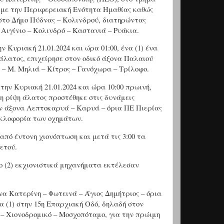
 με την Περιφερειακή Ενότητα Ημαθίας καθώς
ς στο Δήμο Πύδνας – Κολινδρού, διατηρώντας
 Αιγίνιο – Κολινδρό – Καστανιά – Ρυάκια.
Κυριακή 21.01.2024 και ώρα 01:00, ένα (1) ένα
άλατος, επιχείρησε στον οδικό άξονα Παλαιού
 – Μ. Μηλιά – Κίτρος – Γανόχωρα – Τρίλοφο.
ην Κυριακή 21.01.2024 και ώρα 10:00 πρωινή,
η ρίψη άλατος προστέθηκε στις δυνάμεις
τον άξονα Λεπτοκαρυά – Καρυά – όρια ΠΕ Πιερίας
υκλοφορία των οχημάτων.
από έντονη χιονόπτωση και μετά τις 3:00 τα
ετού.
ύο (2) εκχιονιστικά μηχανήματα εκτέλεσαν
ονα Κατερίνη – Φωτεινά – Άγιος Δημήτριος – όρια
 (1) στην 15η Επαρχιακή Οδό, δηλαδή στον
 – Χιονοδρομικό – Μοσχοπόταμο, για την πρώιμη