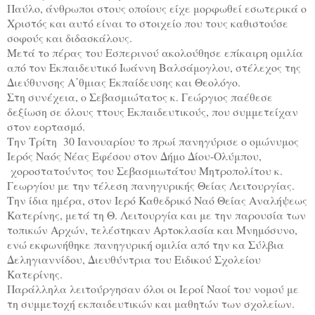
Παύλο, άνθρωποι στους οποίους είχε μορφωθεί εσωτερικά ο
Χριστός και αυτό είναι το στοιχείο που τους καθιστούσε
σοφούς και διδασκάλους.
Μετά το πέρας του Εσπερινού ακολούθησε επίκαιρη ομιλία
από τον Εκπαιδευτικό Ιωάννη Βαλσάμογλου, στέλεχος της
Διεύθυνσης Α΄θμιας Εκπαίδευσης και Θεολόγο.
Στη συνέχεια, ο Σεβασμιώτατος κ. Γεώργιος παέθεσε
δεξίωση σε όλους ττους Εκπαιδευτικούς, που συμμετείχαν
στον εορτασμό.
Την Τρίτη 30 Ιανουαρίου το πρωί πανηγύρισε ο ομώνυμος
Ιερός Ναός Νέας Εφέ
σου στον Δήμο Δίου-Ολύμπου,
χοροστατούντος του Σεβασμιωτάτου Μητροπολίτου κ.
Γεωργίου με την τέλεση πανηγυρικής Θείας Λειτουργίας.
Την ίδια ημέρα, στον Ιερό Καθεδρικό Ναό Θείας Αναλήψεως
Κατερίνης, μετά τη Θ. Λειτουργία και με την παρουσία των
τοπικών Αρχών, τελέστηκαν Αρτοκλασία και Μνημόσυνο,
ενώ εκφωνήθηκε πανηγυρική ομιλία από την κα Σύλβια
Δεληγιαννίδου, Διευθύντρια του Ειδικού Σχολείου
Κατερίνης.
Παράλληλα λειτούργησαν όλοι οι Ιεροί Ναοί του νομού με
τη συμμετοχή εκπαιδευτικών και μαθητών των σχολείων
.