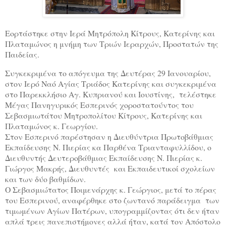
Εορτάστηκε στην Ιερά Μητρόπολη Κίτρους, Κατερίνης και
Πλαταμώνος η
μνήμη των Τριών Ιεραρχών, Προστατών της
Παιδείας.
Συγκεκριμένα το απόγευμα της Δευτέρας 29 Ιανουαρίου,
στον Ιερό Ναό Αγίας Τριάδος Κατερίνης και συγκεκριμένα
στο Παρεκκλήσιο Αγ. Κυπριανού και Ιουστίνης, τελέστηκε
Μέγας Πανηγυρικός Εσπερινός χοροστατούντος του
Σεβασμιωτάτου Μητροπολίτου Κίτρους, Κατερίνης και
Πλαταμώνος κ. Γεωργίου.
Στον Εσπερινό παρέστησαν η Διευθύντρια Πρωτοβάθμιας
Εκπαίδευσης Ν. Πιερίας κα Παρθένα Τριανταφυλλίδου, ο
Διευθυντής Δευτεροβάθμιας Εκπαίδευσης Ν. Πιερίας κ.
Γιώργος Μακρής, Διευθυντές και Εκπαιδευτικοί σχολείων
και των δύο βαθμίδων.
Ο Σεβασμιώτατος Ποιμενάρχης κ. Γεώργιος, μετά το πέρας
του Εσπερινού, αναφέρθηκε στο ζωντανό παράδειγμα των
τιμωμένων Αγίων Πατέρων, υπογραμμίζοντας ότι δεν ήταν
απλά τρεις πανεπιστήμονες αλλά ήταν, κατά τον Απόστολο