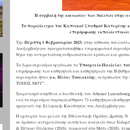
Η συμβολή της κοινωνίας των πολιτών στην 
Το παράδειγμα του Καπνικού Σταθμού Κατερίνης κα
επιμόρφωσης εκπαιδευτικών 
Πέμπτη 1 Φεβρουαρίου 2023
Την
, στην αίθουσα πολλαπλώ
Λουξεμβούργου πραγματοποιήθηκε επιμορφωτικό σεμινάρι
θέμα την αντιμετώπιση ανθρωπιστικών κρίσεων και φυσι
Υπουργείο Παιδείας το
Το 3ωρο σεμινάριο οργάνωσε το
επιμόρφωσης των καθηγητών και καθηγητριών της Β-βάθμια
ο κ. Ηλίας Τσολακίδης
σεμιναρίου ήταν
, εκπρόσωπος της
ΤΟΠΟΣ ΜΟΥ”.
Χαιρετισμό απηύθυνε ο διευθυντής του Atheneé Luxembourg
ενώ το σεμινάριο παρακολούθησαν 71 καθηγήτριες/καθηγητέ
ομογενείς της Ελληνικής Κοινότητας του Λουξεμβούργου.
Η εμπειρία των μελών της Εθελοντικής Ομάδας Δράσης Ν. 
σε δράσεις αντιμετώπισης εκτάκτων αναγκών όπως Ειδομ
& Πέτρας Ολύμπου (2016), πυρκαγιά στο Μάτι (2018), πλη