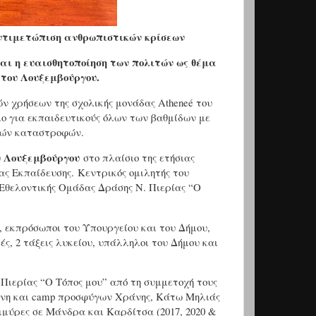
αντιμετώπιση ανθρωπιστικών κρίσεων
ι η ευαισθητοποίηση των πολιτών ως θέμα
του Λουξεμβούργου.
ν χρήσεων της σχολικής μονάδας Atheneé του
ο για εκπαιδευτικούς όλων των βαθμίδων με
κών καταστροφών.
υ Λουξεμβούργου
στο πλαίσιο της ετήσιας
ς Εκπαίδευσης. Κεντρικός ομιλητής του
 Εθελοντικής Ομάδας Δράσης Ν. Πιερίας “Ο
, εκπρόσωποι του Υπουργείου και του Δήμου,
ς, 2 τάξεις λυκείου, υπάλληλοι του Δήμου και
Πιερίας “Ο Τόπος μου” από τη συμμετοχή τους
ένη και camp προσφύγων Χράνης, Κάτω Μηλιάς
μμύρες σε Μάνδρα και Καρδίτσα (2017, 2020 &