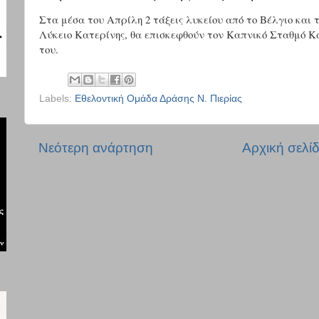
Στα μέσα του Απρίλη 2 τάξεις λυκείου από το Βέλγιο και 
Λύκειο Κατερίνης, θα επισκεφθούν τον Καπνικό Σταθμό Κα
του.
Labels:
Εθελοντική Ομάδα Δράσης Ν. Πιερίας
Νεότερη ανάρτηση
Αρχική σελί