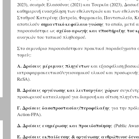
2023), σεισμός Ελασσόνας (2021) και Τουρκία (2023), Δασικ
καθημερινή ενασχόληση των εθελοντριών και των εθελοντώ
Σταθμού Κατερίνης (Ιατρείο, Φαρμακείο, Παντοπωλείο, Κέ
σημαντικό κεφάλαιο γνώσης
αποτελούν
το οποίο, μετά 
σχέδιο αρωγής και υποστήριξης του 
παρουσιάστηκε ως
αναγκών του τοπικού πληθυσμού.
Στο σεμινάριο παρουσιάστηκαν πρακτικά παραδείγματα α
τομείς:
Α. Δράσεις μέριμνας πληγέντων
και εξασφάλιση βασικώ
ιατροφαρμακευτικού/υγειονομικού υλικού και προσωρινής σί
ReSA).
Β. Δράσεις οργάνωσης και λειτουργίας χώρων
συγκέντρ
προσωρινού καταυλισμού για διαμονή και σίτιση πληγέντων 
Γ. Δράσεις δασοπροστασίας/πυροφύλαξης
για την πρόλη
Action-FPA).
Δ. Δράσεις ενημέρωσης και προειδοποίησης
(Public Awar
Ε. Δράσεις εκπαίδευσης & οργάνωσης ανθρώπινου δυν