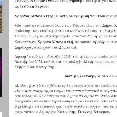
Γιάννης Ντούμος: Θα λειτουργήσουμε ισότιμα για όλου
αρδευτική περίοδο
Χρήστος Μπογιατζής: Σωστή διαχείριση του τομέα ευθ
Μία πρώτη ενημέρωση όλων των Υδρονομέων του Δήμου Κα
άρδευσης και ευρύτερα για τα καθήκοντά τους, τη διαχεί
Υποδομών, έγινε στο Δημαρχείο, από τον Δήμαρχο Κατερί
Χρήστο Μπογιατζή
Κοινοτήτων,
, παρουσία προέδρων τω
Δημάρχου, στελεχών του Δήμου κ.ά.
Αφορμή στάθηκε η έναρξη (15/04) της τρέχουσας αρδευτικής 
Οκτωβρίου 2024, καθώς και η πρόσληψη 48 υδρονομέων, σε
Συμβουλίου Κατερίνης.
Ισότιμη λειτουργία για όλου
«
Στόχος μας είναι η βέλτιστη λειτουργία για την αρδευτικ
όλους μας προγραμματισμός και εποικοδομητική συνεργασ
αποτέλεσμα. Ως Διοίκηση του Δήμου θα είμαστε δίπλα στο
διακρίσεις σε καμία περίπτωση και για κανέναν. Θα λειτο
Οφείλουμε να αποφύγουμε τυχόν δυσλειτουργίες, που θα 
, Γιάννης Ντούμος.
μας»
τόνισε ο Δήμαρχος Κατερίνης