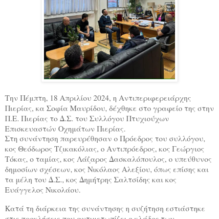
Την Πέμπτη, 18 Απριλίου 2024, η Αντιπεριφερειάρχης
Πιερίας, κα Σοφία Μαυρίδου, δέχθηκε στο γραφείο της στην
Π.Ε. Πιερίας το Δ.Σ. του Συλλόγου Πτυχιούχων
Επισκευαστών Οχημάτων Πιερίας.
Στη συνάντηση παρευρέθησαν ο Πρόεδρος του συλλόγου,
κος Θεόδωρος Τζικακόλιας, ο Αντιπρόεδρος, κος Γεώργιος
Τόκας, ο ταμίας, κος Λάζαρος Δασκαλόπουλος, ο υπεύθυνος
δημοσίων σχέσεων, κος Νικόλαος Αλεξίου, όπως επίσης και
τα μέλη του Δ.Σ., κος Δημήτρης Σαλτσίδης και κος
Ευάγγελος Νικολάου.
Κατά τη διάρκεια της συνάντησης η συζήτηση εστιάστηκε
στις προκλήσεις που αντιμετωπίζει ο κλάδος των