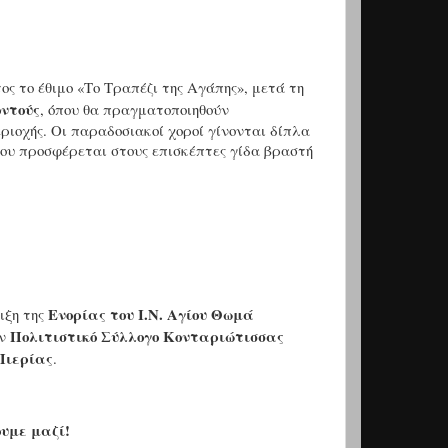
ος το έθιμο «Το Τραπέζι της Αγάπης», μετά τη
οντούς
, όπου θα πραγματοποιηθούν
ριοχής. Οι παραδοσιακοί χοροί γίνονται δίπλα
που προσφέρεται στους επισκέπτες γίδα βραστή
Ενορίας του Ι.Ν. Αγίου Θωμά
ιξη της
Πολιτιστικό Σύλλογο Κονταριώτισσας
ον
Πιερίας
.
υμε μαζί!