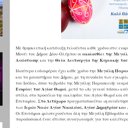
Με θρησκευτική κατάνυξη τελούνται κάθε χρόνο στις ενορί
ακολουθίες της Μεγά
Μονές του Δήμου Δίου-Ολύμπου οι
Ανάστασης
Θεία Λειτουργία της Κυριακής το
και την
Μεγάλη Παρα
Ιδιαίτερο ενδιαφέρον έχει κάθε χρόνο την
και τα μοναστήρια του Δήμου, με τη συνοδεία των εγκωμί
του Ιούδα», όπου το βράδυ της Μεγάλης Παρασκευής νεαρά
Ενορίας του Αγίου Θωμά
, μετά το «Αι γενεαί πάσαι» κα
στύλο, στο προαύλιο της εκκλησίας του Αγίου Θωμά και στ
Στο Λιτόχωρο
Επιταφίου.
πραγματοποιείται «η συνάντηση
Ιερών Ναών Αγίου Νικολάου, Αγίου Δημητρίου και 
των
Οι Επιτάφιοι φιλοτεχνούνται όλη την Μεγάλη Εβδομάδα α
παραδοσιακά ένας άτυπος συναγωνισμός για τον καλύτερο