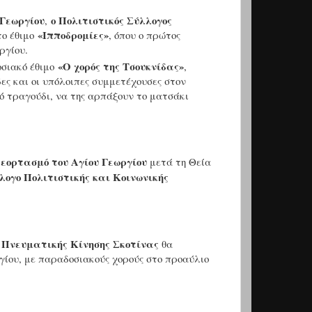
 Γεωργίου
ο Πολιτιστικός Σύλλογος
,
«Ιπποδρομίες»
το έθιμο
, όπου ο πρώτος
ργίου.
«Ο χορός της Τσουκνίδας»
οσιακό έθιμο
,
ς και οι υπόλοιπες συμμετέχουσες στον
 τραγούδι, να της αρπάξουν το ματσάκι
 εορτασμό του Αγίου Γεωργίου
μετά τη Θεία
λογο Πολιτιστικής και Κοινωνικής
Πνευματικής Κίνησης Σκοτίνας
ς
θα
γίου, με παραδοσιακούς χορούς στο προαύλιο