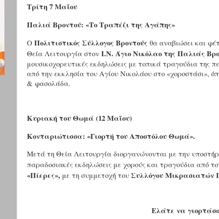
Τρίτη 7 Μαΐου
Παλιά Βροντού: «Το Τραπέζι της Αγάπης»
Πολιτιστικός Σύλλογος Βροντούς
Ο
θα αναβιώσει και φέτ
Ι.Ν. Άγιο Νικόλαο της Παλιάς Βρ
Θεία Λειτουργία στον
μουσικοχορευτικές εκδηλώσεις με τοπικά τραγούδια της πε
από την εκκλησία του Αγίου Νικολάου στο «χοροστάσι», ό
& φασολάδα.
Κυριακή του Θωμά (12 Μαΐου)
Κονταριώτισσα: «Γιορτή του Αποστόλου Θωμά».
Μετά τη Θεία Λειτουργία διοργανώνονται με την υποστήρ
παραδοσιακές εκδηλώσεις με χορούς και τραγούδια από τ
«Πίερες»,
Συλλόγου Μικρασιατών 
με τη συμμετοχή του
Ελάτε να γιορτάσο