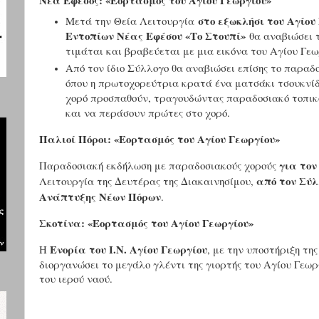
Νέα Έφεσος: «Εορτασμός του Αγίου Γεωργίου»
στο εξωκλήσι του Αγίου
Μετά την Θεία Λειτουργία
Εντοπίων Νέας Εφέσου «Το Στουπί»
θα αναβιώσει 
τιμάται και βραβεύεται με μια εικόνα του Αγίου Γεω
Από τον ίδιο Σύλλογο θα αναβιώσει επίσης το παραδ
όπου η πρωτοχορεύτρια κρατά ένα ματσάκι τσουκνίδε
χορό προσπαθούν, τραγουδώντας παραδοσιακό τοπικό
και να περάσουν πρώτες στο χορό.
Παλιοί Πόροι: «Εορτασμός του Αγίου Γεωργίου»
για τον
Παραδοσιακή εκδήλωση με παραδοσιακούς χορούς
από τον Σύλ
Λειτουργία της Δευτέρας της Διακαινησίμου,
Ανάπτυξης Νέων Πόρων
.
Σκοτίνα: «Εορτασμός του Αγίου Γεωργίου»
Ενορία του Ι.Ν. Αγίου Γεωργίου
Η
, με την υποστήριξη τη
διοργανώσει το μεγάλο γλέντι της γιορτής του Αγίου Γεωρ
του ιερού ναού.