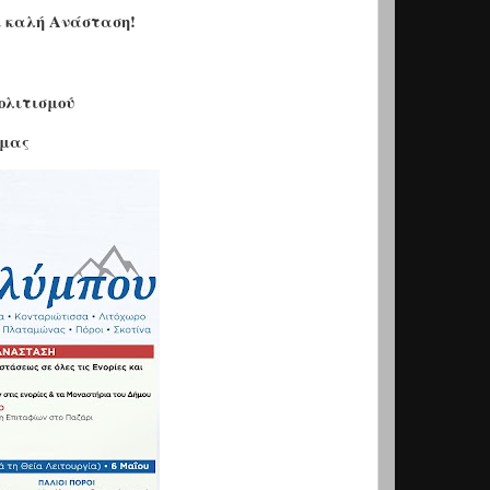
ι καλή Ανάσταση!
ολιτισμού
ήμας