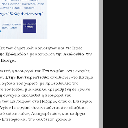
ες των δημοτικών κοινοτήτων και τις Ιερές
λης Εβδομάδας
Ακολουθία της
με κορύφωση την
υ Πάσχα
.
σκευή
Επιταφίου
η περιφορά του
, στις ενορίες
Στην Κονταριώτισσα
ων.
αναβιώνει «το Κάψιμο
 αγόρια του χωριού, με πρωτοβουλία της
ίνε τον Ιούδα, μια κούκλα κρεμασμένη σε ξύλινο
η συνέχεια ακολουθεί η περιφορά του
 των Επιταφίων στο Παζάρι», όπου οι Επιτάφιοι
Αγίου Γεωργίου
συναντιούνται στο «Παζάρι».
πό ειδικευμένες Λιτοχωρίτισσες και υπάρχει
 Επιτάφιο και την καλύτερη χορωδία.