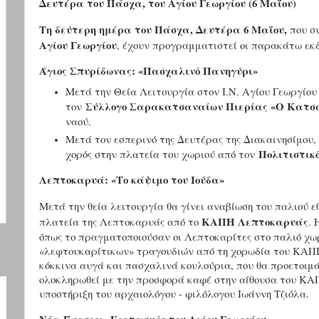
Δευτέρα του Πάσχα, του Αγίου Γεωργίου (6 Μαΐου)
Τη δεύτερη ημέρα του Πάσχα, Δευτέρα 6 Μαΐου,
που συ
Αγίου Γεωργίου
, έχουν προγραμματιστεί οι παρακάτω εκ
Άγιος Σπυρίδωνας: «Πασχαλινό Πανηγύρι»
Μετά την Θεία Λειτουργία στον Ι.Ν. Αγίου Γεωργίου
Σύλλογο Σαρακατσαναίων Πιερίας «Ο Κατσ
τον
ναού.
Μετά τον εσπερινό της Δευτέρας της Διακαινησίμου
Πολιτιστικ
χορός στην πλατεία του χωριού από τον
Λεπτοκαρυά: «Το κάψιμο του Ιούδα»
Μετά την θεία λειτουργία θα γίνει αναβίωση του παλιού 
ΚΑΠΗ Λεπτοκαρυάς
πλατεία της Λεπτοκαρυάς από το
. 
όπως το πραγματοποιούσαν οι Λεπτοκαρίτες στο παλιό χω
«λεφτουκαρίτικων» τραγουδιών από τη χορωδία του ΚΑΠ
κόκκινα αυγά και πασχαλινά κουλούρια, που θα προετοιμ
ολοκληρωθεί με την προσφορά καφέ στην αίθουσα του ΚΑΠ
υποστήριξη του αρχαιολόγου - φιλόλογου Ιωάννη Τζιόλα.