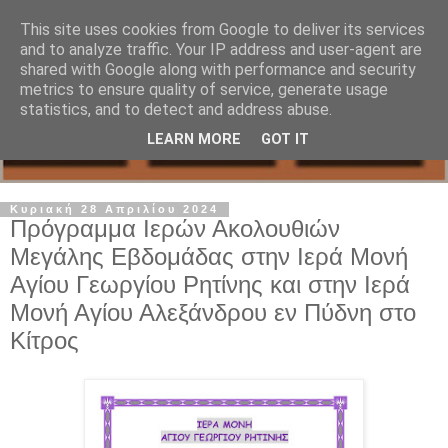
This site uses cookies from Google to deliver its services
and to analyze traffic. Your IP address and user-agent are
shared with Google along with performance and security
metrics to ensure quality of service, generate usage
statistics, and to detect and address abuse.
LEARN MORE
GOT IT
Κυριακή 28 Απριλίου 2024
Πρόγραμμα Ιερών Ακολουθιών
Μεγάλης Εβδομάδας στην Ιερά Μονή
Αγίου Γεωργίου Ρητίνης και στην Ιερά
Μονή Αγίου Αλεξάνδρου εν Πύδνη στο
Κίτρος