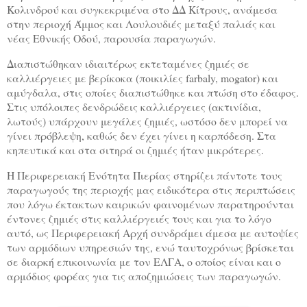
Κολινδρού και συγκεκριμένα στο ΔΔ Κίτρους, ανάμεσα
στην περιοχή Άμμος και Λουλουδιές μεταξύ παλιάς και
νέας Εθνικής Οδού, παρουσία παραγωγών.
Διαπιστώθηκαν ιδιαιτέρως εκτεταμένες ζημιές σε
καλλιέργειες με βερίκοκα (ποικιλίες farbaly, mogator) και
αμύγδαλα, στις οποίες διαπιστώθηκε και πτώση στο έδαφος.
Στις υπόλοιπες δενδρώδεις καλλιέργειες (ακτινίδια,
λωτούς) υπάρχουν μεγάλες ζημιές, ωστόσο δεν μπορεί να
γίνει πρόβλεψη, καθώς δεν έχει γίνει η καρπόδεση. Στα
κηπευτικά και στα σιτηρά οι ζημιές ήταν μικρότερες.
Η Περιφερειακή Ενότητα Πιερίας στηρίζει πάντοτε τους
παραγωγούς της περιοχής μας ειδικότερα στις περιπτώσεις
που λόγω έκτακτων καιρικών φαινομένων παρατηρούνται
έντονες ζημιές στις καλλιέργειές τους και για το λόγο
αυτό, ως Περιφερειακή Αρχή συνδράμει άμεσα με αυτοψίες
των αρμόδιων υπηρεσιών της, ενώ ταυτοχρόνως βρίσκεται
σε διαρκή επικοινωνία με τον ΕΛΓΑ, ο οποίος είναι και ο
αρμόδιος φορέας για τις αποζημιώσεις των παραγωγών.