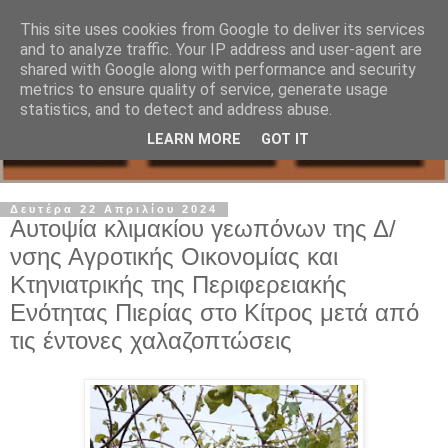
This site uses cookies from Google to deliver its services
and to analyze traffic. Your IP address and user-agent are
shared with Google along with performance and security
metrics to ensure quality of service, generate usage
statistics, and to detect and address abuse.
LEARN MORE
GOT IT
Δευτέρα 22 Απριλίου 2024
Αυτοψία κλιμακίου γεωπόνων της Δ/
νσης Αγροτικής Οικονομίας και
Κτηνιατρικής της Περιφερειακής
Ενότητας Πιερίας στο Κίτρος μετά από
τις έντονες χαλαζοπτώσεις