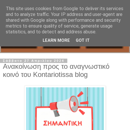
This site uses cookies from Google to deliver its services
and to analyze traffic. Your IP address and user-agent are
shared with Google along with performance and security
metrics to ensure quality of service, generate usage
statistics, and to detect and address abuse.
LEARN MORE
GOT IT
Σάββατο 27 Απριλίου 2024
Ανακοίνωση προς το αναγνωστικό
κοινό του Kontariotissa blog