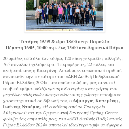
Τετάρτη 15/05 & ώρα 18:00 στην Παραλία
Πέμπτη 16/05, 10:00 π.μ. έως 13:00 στο Δημοτικό Πάρκο
20 ομάδες από όλο τον κόσμο, 120 επαγγελματίες αθλητές,
765 συνολικά χιλιόμετρα, 4 περιφέρειες, 22 πόλεις και
ανάμεσά τους η Κατερίνη! Αυτοί οι εντυπωσιακοί αριθμοί
συνιστούν την ταυτότητα του «ΔΕΗ Διεθνή Ποδηλατικού
Γύρου Ελλάδας 2024», του οποίου ο Δήμος μας συνιστά
κομβικό τμήμα.
«Βάζουμε την Κατερίνη στον χάρτη των
μεγάλων αθλητικών διοργανώσεων της χώρας»
επισήμανε
ο Δήμαρχος Κατερίνης,
χαρακτηριστικά σε δήλωσή του,
Ιωάννης Ντούμος,
«
Η ανάθεση από το Υπουργείο
Αθλητισμού και την Οργανωτική Επιτροπή
Cycling
Greece
,
φιλοξενίας στην πόλη μας, του «ΔΕΗ Διεθνής Ποδηλατικός
Γύρος Ελλάδας 2024» αποτελεί ιδιαίτερη τιμή» ανέφερε ο