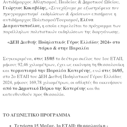
Αντιδήμαρχος Αθλητισμού, Παιδείας & Δημοτικού Ωδείου,
Γεώργιος Κοκαβίδης,
«
Συνεχίζουμε με εξωστρέφεια τον
προγραμματισμό εκδηλώσεων & δράσεων»
επισήμανε η
, Ελίνα
αντιδήμαρχος Πολιτισμού/Τουρισμού
Διαμαντοπούλου,
η οποία επιμελείται το πρόγραμμα των
παράλληλων πολιτιστικών εκδηλώσεων της διοργάνωσης.
«ΔΕΗ
Διεθνής
Ποδηλατικός Γύρος Ελλάδας 2024» στο
πάρκο & στην Παραλία
στις 15/05
Συγκεκριμένα,
το δεύτερο σκέλος του 1ου ΕΤΑΠ,
μήκους 92,46 χιλιομέτρων, έχει ως εκκίνηση τη Θεσσαλονίκη
τερματισμό την Παραλία Κατερίνης
στις 16/05,
και
, ενώ
στο 2ο
ΕΤΑΠ του ΔΕΗ Διεθνή Ποδηλατικού Γύρου Ελλάδας
2024, μήκους 169,78 χιλιομέτρων, οι αθλητές θα εκκινήσουν
από το Δημοτικό Πάρκο της Κατερίνης
και θα
κατευθυνθούν προς Θεσσαλία.
ΤΟ ΑΓΩΝΙΣΤΙΚΟ ΠΡΟΓΡΑΜΜΑ
Τετάρτη 15 Μαΐου, 1ο ΕΤΑΠ: Θεσσαλονίκη -