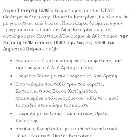
Τετάρτη 15/05
Αύριο
ο τερματισμός του 1ου ΕΤΑΠ
(δεύτερο σκέλος) στην Παραλία Κατερίνης, θα πλαισιωθεί
με χορευτικές εκδηλώσεις. Παράλληλα δρώμενα έχουν
προγραμματιστεί από τον Δήμο Κατερίνης και τις
την
αντιδημαρχίες Πολιτισμού/Τουρισμού & Αθλητισμού,
Πέμπτη 16/05 από τις 10:00 π.μ. έως τις 13:00 στο
Δημοτικό Πάρκο
ως εξής:
Εκπαιδευτική παρουσίαση οδικής ασφάλειας από
την Ποδηλατική Από-Δράση Πιερίας
Ποδηλατοβόλτα με την Ποδηλατική Από-Δράση
Η παγκόσμια πρωταθλήτρια του καράτε,
Κατερινιώτισσα Έλενα Χατζηλιάδου,
πλαισιωμένη από ανερχόμενους αθλητές, μυεί
τα παιδιά στον κόσμο του καράτε
Γνωριμία με το Σκάκι – Σκακιστικός Όμιλος
Κατερίνης
Ασκήσεις Κωπηλασίας με σταθερά κωπηλατικά
μέσα – Ναυτικός Όμιλος Κατερίνης