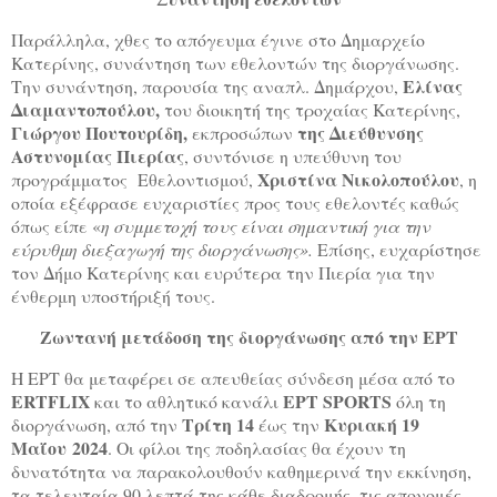
Παράλληλα, χθες το απόγευμα
έγινε στο Δημαρχείο
Κατερίνης, συνάντηση των εθελοντών της διοργάνωσης.
Ελίνας
Την συνάντηση, παρουσία της αναπλ. Δημάρχου,
Διαμαντοπούλου,
του διοικητή της τροχαίας Κατερίνης,
Γιώργου Πουτουρίδη,
της Διεύθυνσης
εκπροσώπων
Αστυνομίας Πιερίας
, συντόνισε η υπεύθυνη του
Χριστίνα Νικολοπούλου
προγράμματος Εθελοντισμού,
, η
οποία εξέφρασε ευχαριστίες προς τους εθελοντές καθώς
όπως είπε «
η συμμετοχή τους είναι σημαντική για την
εύρυθμη διεξαγωγή της διοργάνωσης».
Επίσης, ευχαρίστησε
τον Δήμο Κατερίνης και ευρύτερα την Πιερία για την
ένθερμη υποστήριξή τους.
Ζωντανή μετάδοση της διοργάνωσης από την ΕΡΤ
Η ΕΡΤ θα μεταφέρει σε απευθείας σύνδεση μέσα από το
ERTFLIX
ΕΡΤ
SPORTS
και το αθλητικό κανάλι
όλη τη
Τρίτη 14
Κυριακή 19
διοργάνωση, από την
έως την
Μαΐου
2024
. Οι φίλοι της ποδηλασίας θα έχουν τη
δυνατότητα να παρακολουθούν καθημερινά την εκκίνηση,
τα τελευταία 90 λεπτά της κάθε διαδρομής, τις απονομές