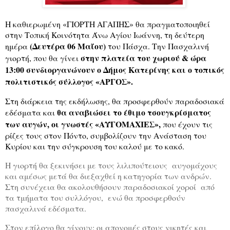
Η καθιερωμένη «ΓΙΟΡΤΗ ΑΓΑΠΗΣ» θα πραγματοποιηθεί
στην Τοπική Κοινότητα Άνω Αγίου Ιωάννη, τη δεύτερη
(Δευτέρα 06 Μαΐου)
ημέρα
του Πάσχα. Την Πασχαλινή
στην πλατεία του χωριού & ώρα
γιορτή, που θα γίνει
13:00 συνδιοργανώνουν ο Δήμος Κατερίνης και ο τοπικός
πολιτιστικός σύλλογος «ΑΡΓΟΣ».
Στη διάρκεια της εκδήλωσης, θα προσφερθούν παραδοσιακά
θα αναβιώσει το έθιμο τσουγκρίσματος
εδέσματα και
των αυγών, οι γνωστές «ΑΥΓΟΜΑΧΙΕΣ»,
που έχουν τις
ρίζες τους στον Πόντο, συμβολίζουν την Ανάσταση του
Κυρίου και την σύγκρουση του καλού με το κακό.
Η γιορτή θα ξεκινήσει με τους λιλιπούτειους
αυγομάχους
και αμέσως μετά θα διεξαχθεί η κατηγορία των ανδρών.
Στη συνέχεια θα ακολουθήσουν παραδοσιακοί χοροί
από
τα τμήματα του συλλόγου,
ενώ θα προσφερθούν
πασχαλινά εδέσματα.
Στον επίλογο θα γίνουν: οι απονομές στους νικητές και