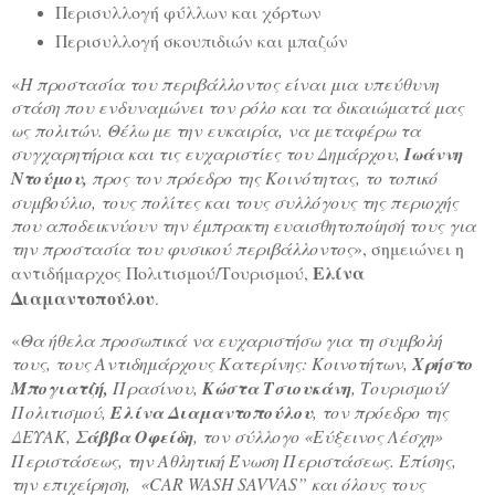
Περισυλλογή φύλλων και χόρτων
Περισυλλογή σκουπιδιών και μπαζών
«
Η προστασία του περιβάλλοντος είναι μια υπεύθυνη
στάση που ενδυναμώνει τον ρόλο και τα δικαιώματά μας
ως πολιτών. Θέλω με την ευκαιρία, να μεταφέρω τα
συγχαρητήρια και τις ευχαριστίες του Δημάρχου,
Ιωάννη
Ντούμου,
προς τον πρόεδρο της Κοινότητας, το τοπικό
συμβούλιο, τους πολίτες και τους συλλόγους της περιοχής
που αποδεικνύουν την έμπρακτη ευαισθητοποίησή τους για
την προστασία του φυσικού περιβάλλοντος
», σημειώνει η
Ελίνα
αντιδήμαρχος Πολιτισμού/Τουρισμού,
Διαμαντοπούλου
.
«
Θα ήθελα προσωπικά να ευχαριστήσω για τη συμβολή
τους, τους Αντιδημάρχους Κατερίνης: Κοινοτήτων,
Χρήστο
Μπογιατζή,
Πρασίνου,
Κώστα Τσιουκάνη
, Τουρισμού/
Πολιτισμού,
Ελίνα Διαμαντοπούλου
, τον πρόεδρο της
ΔΕΥΑΚ,
Σάββα Οφείδη
, τον σύλλογο «Εύξεινος Λέσχη»
Περιστάσεως, την Αθλητική Ένωση Περιστάσεως. Επίσης,
την επιχείρηση, «CAR WASH SAVVAS” και όλους τους