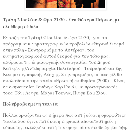
Τρίτη 2 Ιουλίου & Ώρα 21:30 - Στο Θέατρο Πάρκου, με
ελεύθερη είσοδο
Έναρξη την Τρίτη 02 Ιουλίου & ώρα 21:30, για το
πρόγραμμα κινηματογραφικών προβολών «Θερινό Σινεμά
στην πόλη - Συντροφιά με τα Αστέρια», του
κινηματογραφικού αυτού θεσμού για τον τόπο μας,
απόρροια της δημιουργικής συνεργασίας του Δήμου
Κατερίνης/Αντιδημαρχία Πολιτισμού - Τουρισμού και της
Κινηματογραφικής Λέσχης. Στην πρεμιέρα, οι σινεφίλ θα
απολαύσουν την ταινία «Ερωτική επιθυμία» (2000) – Κίνα,
σε σκηνοθεσία: Γουόνγκ Καρ Γουάι, με πρωταγωνιστές
τους: Τόνι Λενγκ, Μάγκι Τσενγκ, Πινγκ Σαμ Σίου.
Πολυβραβευμένη ταινία
Πολλοί ορκίζονται ως σήμερα πως αυτή είναι η ομορφότερη
ταινία που έγινε ποτέ και η ψηφιακά αποκατεστημένη
κόπια της, εκτοξεύει αυτή την ομορφιά σε δυσθεώρητα ύψη.