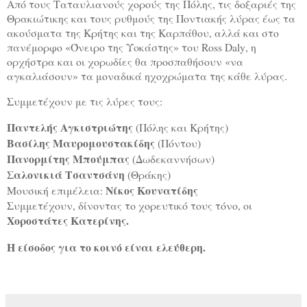
Από τους Ταταυλιανούς χορούς της Πόλης, τις δοξαριές της
Θρακιώτικης και τους ρυθμούς της Ποντιακής λύρας έως τα
ακούσματα της Κρήτης και της Καρπάθου, αλλά και στο
πανέμορφο «Όνειρο της Υοκάστης» του
Ross
Daly
, η
ορχήστρα και οι χορωδίες θα προσπαθήσουν «να
αγκαλιάσουν» τα μοναδικά ηχοχρώματα της κάθε λύρας.
Συμμετέχουν με τις λύρες τους:
Παντελής Αγκιστριώτης
(Πόλης και Κρήτης)
Βασίλης Μαυρομουστακίδης
(Πόντου)
Πανορμίτης Μπούμπας
(Δωδεκαννήσων)
Σαλονικιά Τσαντσάνη
(Θράκης)
Νίκος Κουνατίδης
Μουσική επιμέλεια:
Συμμετέχουν, δίνοντας το χορευτικό τους τόνο, οι
Χοροστάτες Κατερίνης.
Η είσοδος για το κοινό είναι ελεύθερη.