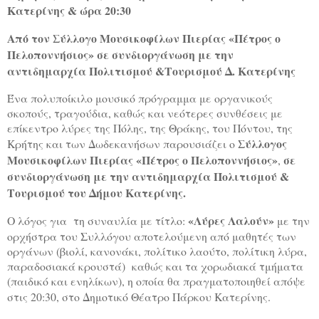
Κατερίνης & ώρα 20:30
Από τον Σύλλογο Μουσικοφίλων Πιερίας «Πέτρος ο
Πελοποννήσιος» σε συνδιοργάνωση με την
αντιδημαρχία Πολιτισμού &Τουρισμού Δ. Κατερίνης
Ένα πολυποίκιλο μουσικό πρόγραμμα με οργανικούς
σκοπούς, τραγούδια, καθώς και νεότερες συνθέσεις με
επίκεντρο λύρες της Πόλης, της Θράκης, του Πόντου, της
Σύλλογος
Κρήτης και των Δωδεκανήσων παρουσιάζει ο
Μουσικοφίλων Πιερίας «Πέτρος ο Πελοποννήσιος»
σε
,
συνδιοργάνωση
με την αντιδημαρχία Πολιτισμού &
Τουρισμού του Δήμου Κατερίνης.
«Λύρες Λαλούν»
Ο λόγος για
τη συναυλία με τίτλο:
με την
ορχήστρα του Συλλόγου αποτελούμενη από μαθητές των
οργάνων (βιολί, κανονάκι, πολίτικο λαούτο, πολίτικη λύρα,
παραδοσιακά κρουστά)
καθώς και τα χορωδιακά τμήματα
(παιδικό και ενηλίκων), η οποία θα πραγματοποιηθεί απόψε
στις 20:30, στο Δημοτικό Θέατρο Πάρκου Κατερίνης.