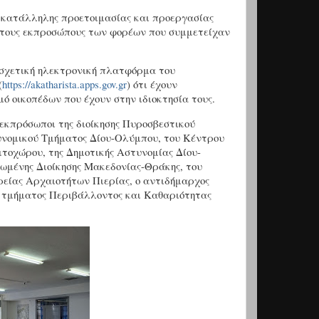
ς κατάλληλης προετοιμασίας και προεργασίας
τους εκπροσώπους των φορέων που συμμετείχαν
 σχετική ηλεκτρονική πλατφόρμα του
(
https://akatharista.apps.gov.gr
) ότι έχουν
μό οικοπέδων που έχουν στην ιδιοκτησία τους.
κπρόσωποι της διοίκησης Πυροσβεστικού
υνομικού Τμήματος Δίου-Ολύμπου, του Κέντρου
ιτοχώρου, της Δημοτικής Αστυνομίας Δίου-
ωμένης Διοίκησης Μακεδονίας-Θράκης, του
ορείας Αρχαιοτήτων Πιερίας, ο αντιδήμαρχος
υ τμήματος Περιβάλλοντος και Καθαριότητας