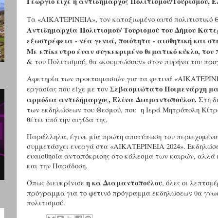
Γεώργιο είχε η αντιδήμαρχος Πολιτισμού/Τουρισμού, 
Τα «ΑΙΚΑΤΕΡΙΝΕΙΑ», τον καταξιωμένο αυτό πολιτιστικό Θ
Αντιδημαρχία Πολιτισμού/ Τουρισμού του Δήμου Κατε
εξωστρέφεια - νέα γενιά, ποιότητα - αισθητική και στ
Με επίκεντρο έναν συγκεκριμένο θεματικό κύκλο, τον
& του Πολιτισμού, θα «κουμπώσουν» στον πυρήνα του προ
Αφετηρία των προετοιμασιών για τα φετινά «ΑΙΚΑΤΕΡΙΝΕΙ
Σεβασμιώτατο Ποιμενάρχη μ
εργασίας που είχε με τον
αρμόδια αντιδήμαρχος, Ελίνα Διαμαντοπούλου.
Στη δ
των εκδηλώσεων του Θεσμού, που
η Ιερά Μητρόπολη Κίτρ
θέτει υπό την αιγίδα της.
Παράλληλα, έγινε μία πρώτη αποτύπωση του περιεχομένου
συμμετάσχει ενεργά στα «ΑΙΚΑΤΕΡΙΝΕΙΑ 2024». Εκδηλώσει
ευαισθησία ανταπόκρισης στο κάλεσμα των καιρών, αλλά 
και την Παράδοση.
η κα Διαμαντοπούλου
Όπως διευκρίνισε
, όλες οι λεπτομ
πρόγραμμα για το φετινό πρόγραμμα εκδηλώσεων θα γνωσ
πολιτισμού.