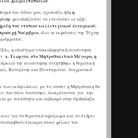
Ελίνα Διαμαντοπούλου
η
εσμό του τόπου μας, σχεδιάζει ήδη
ρίνης
φιλοδοξώντας να επενδύσει ως εξής:
ήριξη του ντόπιου καλλιτεχνικού δυναμικού.
 προσεχή Νοέμβριο
, όλες οι εκφάνσεις της Τέχνης
γράμματος.
Α», η ιδιαίτερα εποικοδομητική συνάντηση
ας
κ. Γεώργιο
στο Μητροπολιτικό Μέγαρο, η
,
ιάρκεια της συνάντησης συζητήθηκε η θεματική
ους, Κατερίνης και Πλαταμώνος
διαχρονικά
 των εκδηλώσεων, με τις οποίες η Μητρόπολη θα
ς που όπως τονίστηκε, διακρίνονται για
την
και με πιστότητα και σεβασμό στην Ορθοδοξία
έρειες για το θεματικό αφιέρωμα και το πλήρες
τοποιηθούν έγκαιρα στους φίλους του