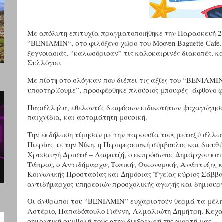
Με απόλυτη επιτυχία πραγματοποιήθηκε την Παρασκευή 28
“ΒΕΝΙΑΜΙΝ“, στο φιλόξενο χώρο του Mooven Baguette Cafe
ξεγνοιασιάς, “καλωσόρισαν” τις καλοκαιρινές διακοπές, 
Συλλόγου.
Με πίστη στο σλόγκαν που διέπει τις αξίες του “ΒΕΝΙΑΜΙΝ
υποστηρίζουμε”, προσφέρθηκε πλούσιος μπουφές -άφθονο 
Παράλληλα, εθελοντές διαφόρων ειδικοτήτων ψυχαγώγησα
παιχνίδια, και ασταμάτητη μουσική.
Την εκδήλωση τίμησαν με την παρουσία τους μεταξύ άλλω
Πιερίας με την Νίκη, η Περιφερειακή σύμβουλος και διευθ
Χρυσαυγή Δριστά – Λαφατζή, ο εκπρόσωπος Δημάρχου και
Τάπρας, ο Αντιδήμαρχος Τοπικής Οικονομικής Ανάπτυξης 
Κοινωνικής Προστασίας και Δημόσιας Υγείας κύριος Σάββα
αντιδήμαρχος υπηρεσιών προσχολικής αγωγής και δημιουρ
Οι άνθρωποι του “ΒΕΝΙΑΜΙΝ” ευχαριστούν θερμά τα μέλη 
Αστέριο, Παπαδόπουλο Γιάννη, Αλμαλιώτη Δημήτρη, Κεχα
σημαντική συμβολή τους στην διεξαγωγή της γιορτή μας.