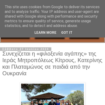
This site uses cookies from Google to deliver its services
and to analyze traffic. Your IP address and user-agent are
shared with Google along with performance and security
metrics to ensure quality of service, generate usage
statistics, and to detect and address abuse.
LEARN MORE
GOT IT
Σάββατο 27 Ιουλίου 2024
Συνεχίζεται η «φιλοξενία αγάπης» της
Ιεράς Μητροπόλεως Κίτρους, Κατερίνης
και Πλαταμώνος σε παιδιά από την
Ουκρανία