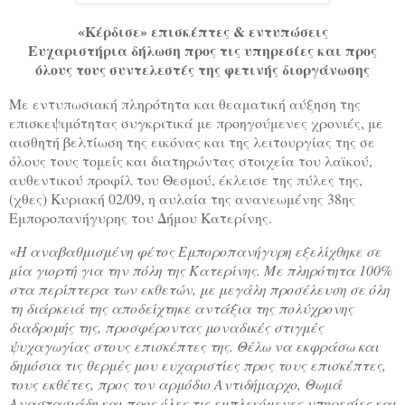
«Κέρδισε» επισκέπτες & εντυπώσεις
Ευχαριστήρια δήλωση προς τις υπηρεσίες και προς
όλους τους συντελεστές της φετινής διοργάνωσης
Με εντυπωσιακή πληρότητα και θεαματική αύξηση της
επισκεψιμότητας συγκριτικά με προηγούμενες χρονιές, με
αισθητή βελτίωση της εικόνας και της λειτουργίας της σε
όλους τους τομείς και διατηρώντας στοιχεία του λαϊκού,
αυθεντικού προφίλ του Θεσμού, έκλεισε της πύλες της,
(χθες) Κυριακή 02/09, η αυλαία της ανανεωμένης 38ης
Εμποροπανήγυρης του Δήμου Κατερίνης.
«Η αναβαθμισμένη φέτος Εμποροπανήγυρη εξελίχθηκε σε
μία γιορτή για την πόλη της Κατερίνης. Με πληρότητα 100%
στα περίπτερα των εκθετών, με μεγάλη προσέλευση σε όλη
τη διάρκειά της αποδείχτηκε αντάξια της πολύχρονης
διαδρομής της, προσφέροντας μοναδικές στιγμές
ψυχαγωγίας στους επισκέπτες της. Θέλω να εκφράσω και
δημόσια τις θερμές μου ευχαριστίες προς τους επισκέπτες,
τους εκθέτες, προς τον αρμόδιο Αντιδήμαρχο, Θωμά
Αναστασιάδη και προς όλες τις εμπλεκόμενες υπηρεσίες και