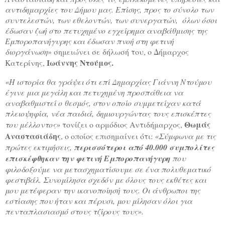
αντιδημαρχίες του Δήμου μας. Επίσης, προς το σύνολο των
συντελεστών, των εθελοντών, των συνεργατών,
όλων όσοι
έδωσαν ζωή στο πετυχημένο εγχείρημα αναβάθμισης της
Εμποροπανήγυρης και έδωσαν πνοή στη φετινή
διοργάνωση
» σημειώνει σε δήλωσή του, ο Δήμαρχος
Ιωάννης Ντούμος.
Κατερίνης,
«Η ιστορία θα γράψει ότι επί Δημαρχίας Γιάννη Ντούμου
έγινε μια μεγάλη και πετυχημένη προσπάθεια να
αναβαθμιστεί ο θεσμός, στον οποίο συμμετείχαν κατά
πλειοψηφία, νέα παιδιά, δημιουργώντας τους επισκέπτες
Θωμάς
του μέλλοντος»
τονίζει ο αρμόδιος Αντιδήμαρχος,
Αναστασιάδης
, ο οποίος επισημαίνει ότι:
«Σύμφωνα με τις
πρώτες εκτιμήσεις,
περισσότεροι από 40.000 συμπολίτες
επισκέφθηκαν την φετινή Εμποροπανήγυρη
που
φιλοδοξούμε να μετασχηματίσουμε σε ένα πολυθεματικό
φεστιβάλ. Συνομίλησα σχεδόν με όλους τους εκθέτες και
μου μετέφεραν την ικανοποίησή τους. Οι άνθρωποι της
εστίασης που ήταν και πέρυσι, μου μίλησαν όλοι για
πενταπλασιασμό στους τζίρους τους».