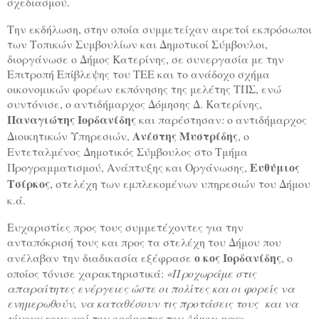
σχεδιασμού.
Την εκδήλωση, στην οποία συμμετείχαν αιρετοί εκπρόσωποι
των Τοπικών Συμβουλίων και Δημοτικοί Σύμβουλοι,
διοργάνωσε ο Δήμος Κατερίνης, σε συνεργασία με την
Επιτροπή Επίβλεψης του ΤΕΕ και το ανάδοχο σχήμα
οικονομικών φορέων εκπόνησης της μελέτης ΤΠΣ, ενώ
συντόνισε, ο αντιδήμαρχος Δόμησης Δ. Κατερίνης,
Παναγιώτης Ιορδανίδης
και παρέστησαν: ο αντιδήμαρχος
Ανέστης Μυστρίδης
Διοικητικών Υπηρεσιών,
,
o
Εντεταλμένος Δημοτικός Σύμβουλος στο Τμήμα
Ευθύμιος
Προγραμματισμού, Ανάπτυξης και Οργάνωσης,
Τσίρκος
,
στελέχη των εμπλεκομένων υπηρεσιών του Δήμου
κ.ά.
Ευχαριστίες προς τους συμμετέχοντες για την
ανταπόκρισή τους και προς τα στελέχη του Δήμου που
ο κος Ιορδανίδης
ανέλαβαν την διαδικασία εξέφρασε
, ο
οποίος τόνισε χαρακτηριστικά:
«Προχωράμε στις
απαραίτητες ενέργειες ώστε οι πολίτες και οι φορείς να
ενημερωθούν, να καταθέσουν τις προτάσεις τους και να
γίνουν κοινωνοί του οράματος του Δήμου μας».