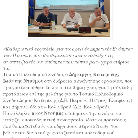
«Καθοριστικό εργαλείο για τις ορεινές Δημοτικές Ενότητες
των Πιερίων, που θα θεμελιώσει και αναδείξει τις
αναπτυξιακές δυνατότητες του τόπου μας»
χαρακτήρισε
το...
ο Δήμαρχος Κατερίνης,
Τοπικό Πολεοδομικό Σχέδιο,
Ιωάννης Ντούμος
στη διάρκεια
συνάντησης εργασίας, που
πραγματοποιήθηκε το πρωί στο Δημαρχείο, για τη σύνταξη
προτάσεων επί της μελέτης για το Τοπικό Πολεοδομικό
Σχέδιο Δήμου Κατερίνης (Δ.Ε. Πιερίων, Πέτρας, Ελαφίνας)
και Δήμου Πύδνας – Κολινδρού (Δ.Ε. Κολινδρού).
ο κος Ντούμος
Παράλληλα,
επισήμανε την ανάγκη να
υπάρξει εποικοδομητική συνεργασία, ώστε οι προτάσεις
που θα κατατεθούν
να οδηγήσουν
στην επίτευξη του
βέλτιστου δυνατού χωροταξικού και πολεοδομικού